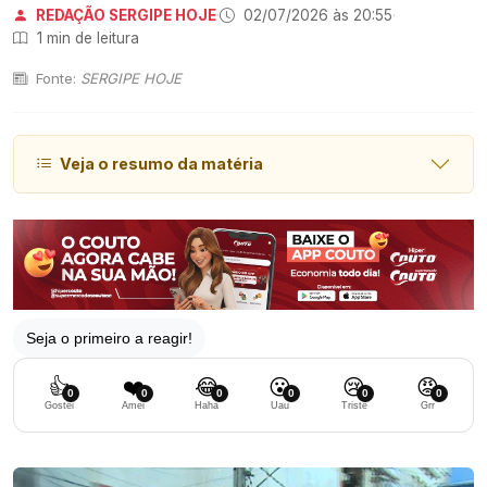
REDAÇÃO SERGIPE HOJE
·
02/07/2026 às 20:55
·
1 min de leitura
Fonte:
SERGIPE HOJE
Veja o resumo da matéria
Seja o primeiro a reagir!
👍
❤️
😂
😮
😢
😡
0
0
0
0
0
0
Gostei
Amei
Haha
Uau
Triste
Grr