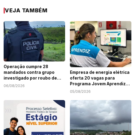
VEJA TAMBÉM
Operação cumpre 28
mandados contra grupo
Empresa de energia elétrica
investigado por roubo de
oferta 20 vagas para
cargas e tráfico de drogas
Programa Jovem Aprendiz
06/08/2026
em Sergipe
em Sergipe
05/08/2026