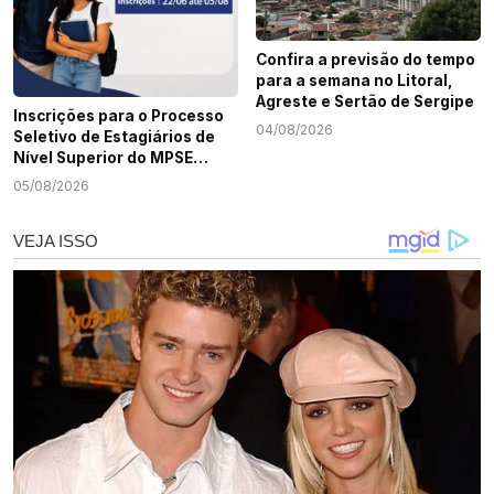
Confira a previsão do tempo
para a semana no Litoral,
Agreste e Sertão de Sergipe
Inscrições para o Processo
04/08/2026
Seletivo de Estagiários de
Nível Superior do MPSE
terminam nesta quarta-
05/08/2026
feira, 5