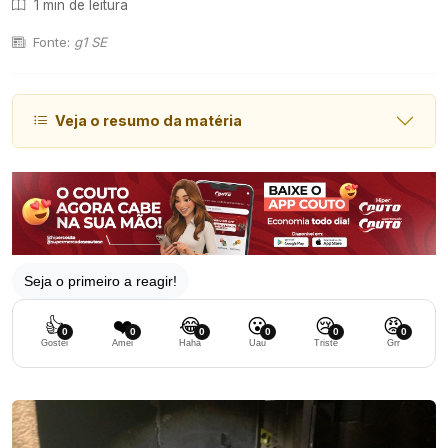
1 min de leitura
Fonte:
g1 SE
Veja o resumo da matéria
Seja o primeiro a reagir!
👍
❤️
😂
😮
😢
😡
0
0
0
0
0
0
Gostei
Amei
Haha
Uau
Triste
Grr