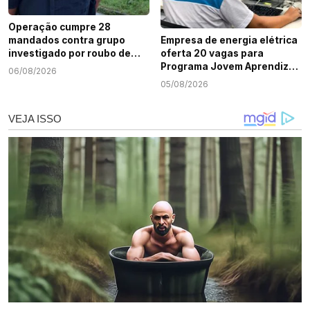
Operação cumpre 28
mandados contra grupo
Empresa de energia elétrica
investigado por roubo de
oferta 20 vagas para
cargas e tráfico de drogas
Programa Jovem Aprendiz
06/08/2026
em Sergipe
em Sergipe
05/08/2026