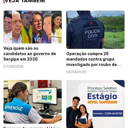
VEJA TAMBÉM
Veja quem são os
candidatos ao governo de
Operação cumpre 28
Sergipe em 2026
mandados contra grupo
investigado por roubo de
07/08/2026
cargas e tráfico de drogas
06/08/2026
em Sergipe