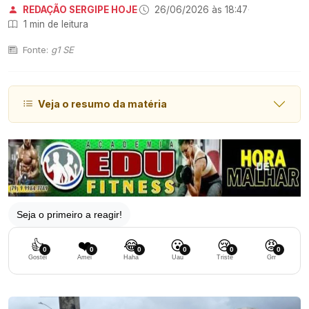
REDAÇÃO SERGIPE HOJE
·
26/06/2026 às 18:47
·
1 min de leitura
Fonte:
g1 SE
Veja o resumo da matéria
Seja o primeiro a reagir!
👍
❤️
😂
😮
😢
😡
0
0
0
0
0
0
Gostei
Amei
Haha
Uau
Triste
Grr