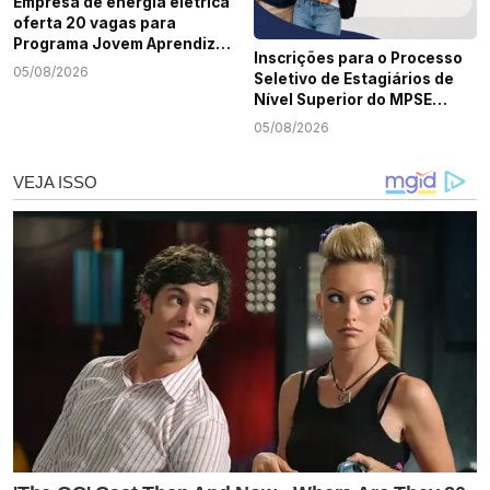
Empresa de energia elétrica
oferta 20 vagas para
Programa Jovem Aprendiz
Inscrições para o Processo
em Sergipe
05/08/2026
Seletivo de Estagiários de
Nível Superior do MPSE
terminam nesta quarta-
05/08/2026
feira, 5