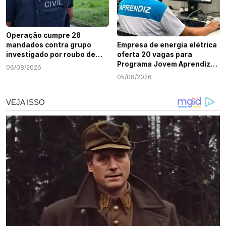
Operação cumpre 28
mandados contra grupo
Empresa de energia elétrica
investigado por roubo de
oferta 20 vagas para
cargas e tráfico de drogas
Programa Jovem Aprendiz
06/08/2026
em Sergipe
em Sergipe
05/08/2026