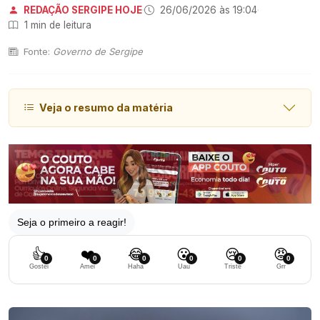
REDAÇÃO SERGIPE HOJE
·
26/06/2026 às 19:04
·
1 min de leitura
Fonte:
Governo de Sergipe
Veja o resumo da matéria
Seja o primeiro a reagir!
👍
❤️
😂
😮
😢
😡
0
0
0
0
0
0
Gostei
Amei
Haha
Uau
Triste
Grr