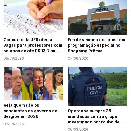
Concurso da UFS oferta
Fim de semana dos pais tem
vagas para professores com
programação especial no
salários de até R$ 13,7 mil;
Shopping Prêmio
veja como participar
08/08/2026
07/08/2026
Veja quem são os
candidatos ao governo de
Operação cumpre 28
Sergipe em 2026
mandados contra grupo
investigado por roubo de
07/08/2026
cargas e tráfico de drogas
06/08/2026