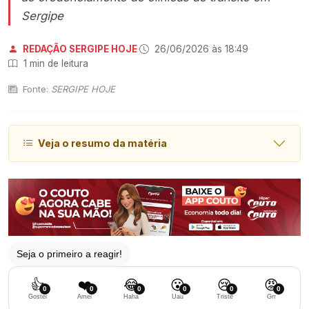
Sergipe
REDAÇÃO SERGIPE HOJE
·
26/06/2026 às 18:49
·
1 min de leitura
Fonte:
SERGIPE HOJE
Veja o resumo da matéria
Seja o primeiro a reagir!
👍
❤️
😂
😮
😢
😡
0
0
0
0
0
0
Gostei
Amei
Haha
Uau
Triste
Grr