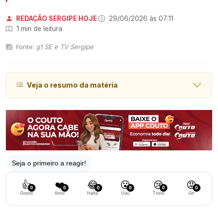
REDAÇÃO SERGIPE HOJE
·
29/06/2026 às 07:11
·
1 min de leitura
Fonte:
g1 SE e TV Sergipe
Veja o resumo da matéria
Seja o primeiro a reagir!
👍
❤️
😂
😮
😢
😡
0
0
0
0
0
0
Gostei
Amei
Haha
Uau
Triste
Grr