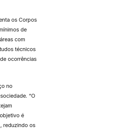
ienta os Corpos
mínimos de
 áreas com
studos técnicos
s de ocorrências
ço no
sociedade. “O
tejam
objetivo é
a, reduzindo os