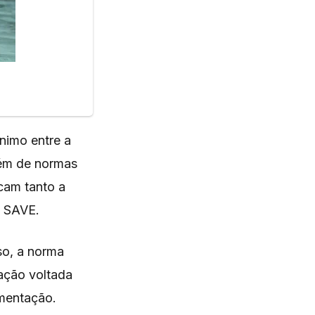
nimo entre a
lém de normas
icam tanto a
m SAVE.
o, a norma
ação voltada
amentação.