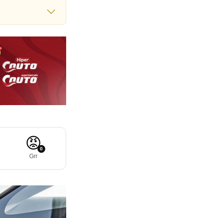
😡
0
Grr