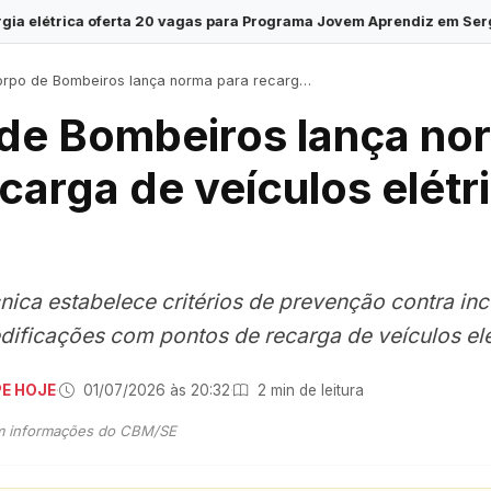
ferta 20 vagas para Programa Jovem Aprendiz em Sergipe
·
Insc
po de Bombeiros lança norma para recarga de veículos elétricos em SE
de Bombeiros lança no
carga de veículos elétr
cnica estabelece critérios de prevenção contra in
dificações com pontos de recarga de veículos elé
PE HOJE
·
01/07/2026 às 20:32
·
2 min de leitura
m informações do CBM/SE