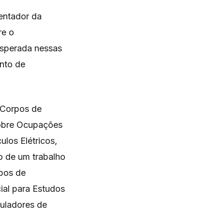
entador da
re o
esperada nessas
onto de
 Corpos de
 sobre Ocupações
los Elétricos,
o de um trabalho
pos de
al para Estudos
uladores de