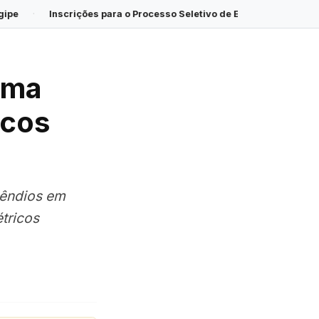
rições para o Processo Seletivo de Estagiários de Nível Superior do
rma
icos
cêndios em
tricos