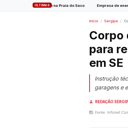
ÚLTIMAS
trado morto na Praia do Saco
·
Empresa de energia elétrica o
Início
Sergipe
Cor
Corpo 
para re
em SE
Instrução té
garagens e e
REDAÇÃO SERGI
Fonte:
Infonet Co