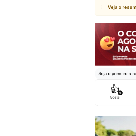
Veja o resu
Seja o primeiro a re
👍
0
Gostei