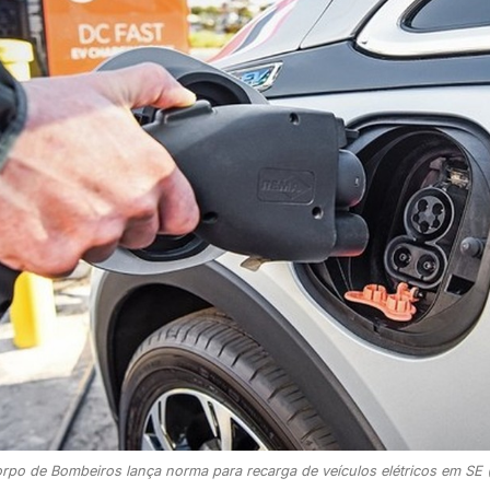
po de Bombeiros lança norma para recarga de veículos elétricos em SE 