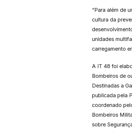
“Para além de u
cultura da prev
desenvolvimento
unidades multifa
carregamento em
A IT 48 foi ela
Bombeiros de ou
Destinadas a Ga
publicada pela 
coordenado pel
Bombeiros Mili
sobre Segurança