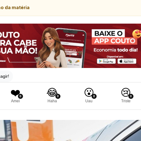
mo da matéria
agir!
❤️
😂
😮
😢
0
0
0
0
Amei
Haha
Uau
Triste