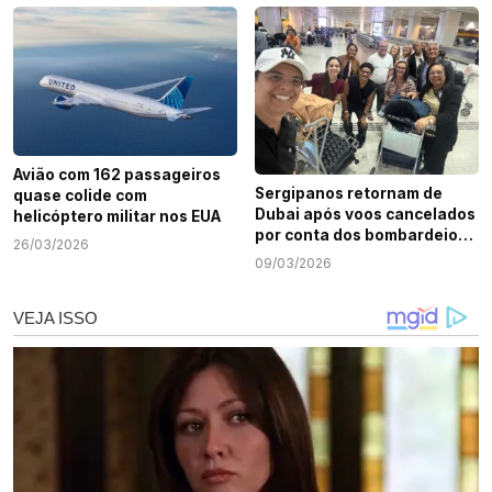
Avião com 162 passageiros
Sergipanos retornam de
quase colide com
Dubai após voos cancelados
helicóptero militar nos EUA
por conta dos bombardeios
26/03/2026
no Oriente Médio
09/03/2026