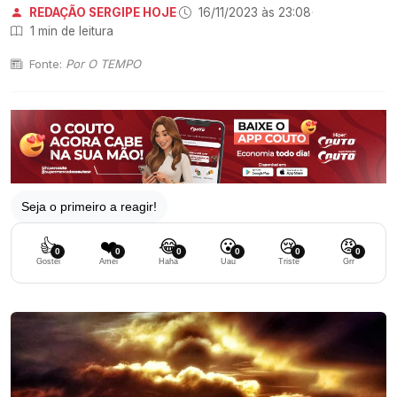
REDAÇÃO SERGIPE HOJE
·
16/11/2023 às 23:08
·
1 min de leitura
Fonte:
Por O TEMPO
Seja o primeiro a reagir!
👍
❤️
😂
😮
😢
😡
0
0
0
0
0
0
Gostei
Amei
Haha
Uau
Triste
Grr