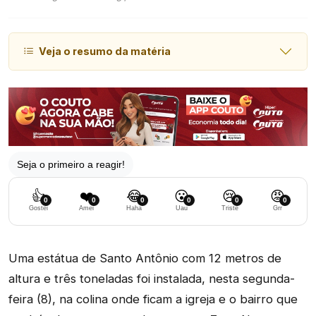
Veja o resumo da matéria
Seja o primeiro a reagir!
👍
❤️
😂
😮
😢
😡
0
0
0
0
0
0
Gostei
Amei
Haha
Uau
Triste
Grr
Uma estátua de Santo Antônio com 12 metros de
altura e três toneladas foi instalada, nesta segunda-
feira (8), na colina onde ficam a igreja e o bairro que