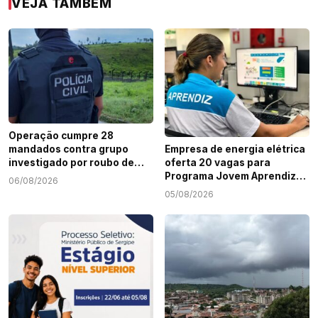
VEJA TAMBÉM
Operação cumpre 28
mandados contra grupo
Empresa de energia elétrica
investigado por roubo de
oferta 20 vagas para
cargas e tráfico de drogas
Programa Jovem Aprendiz
06/08/2026
em Sergipe
em Sergipe
05/08/2026