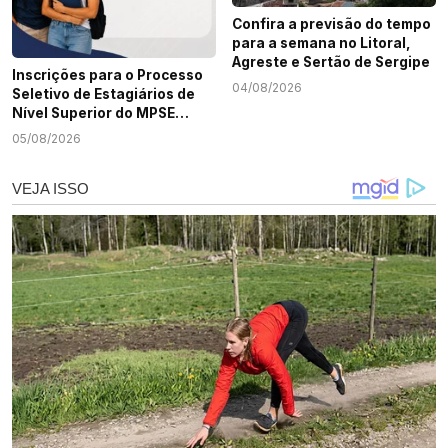
Confira a previsão do tempo
para a semana no Litoral,
Agreste e Sertão de Sergipe
Inscrições para o Processo
04/08/2026
Seletivo de Estagiários de
Nível Superior do MPSE
terminam nesta quarta-
05/08/2026
feira, 5