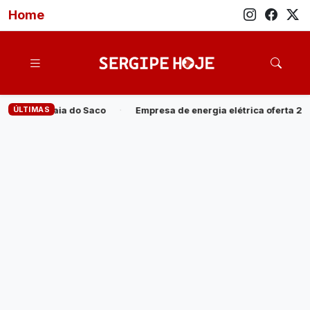
Home
ÚLTIMAS
Empresa de energia elétrica oferta 20 vagas para Programa Jove