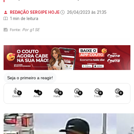
REDAÇÃO SERGIPE HOJE
·
26/04/2023 às 21:35
·
1 min de leitura
Fonte:
Por g1 SE
Seja o primeiro a reagir!
👍
❤️
😂
😮
😢
😡
0
0
0
0
0
0
Gostei
Amei
Haha
Uau
Triste
Grr