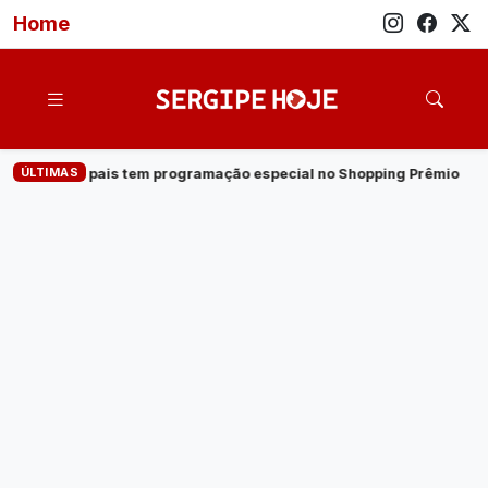
Home
ÚLTIMAS
hopping Prêmio
·
Veja quem são os candidatos ao governo de 