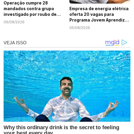
Operação cumpre 28
mandados contra grupo
Empresa de energia elétrica
investigado por roubo de
oferta 20 vagas para
cargas e tráfico de drogas
Programa Jovem Aprendiz
06/08/2026
em Sergipe
em Sergipe
05/08/2026