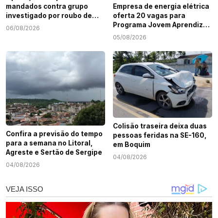
mandados contra grupo
Empresa de energia elétrica
investigado por roubo de
oferta 20 vagas para
cargas e tráfico de drogas
Programa Jovem Aprendiz
06/08/2026
em Sergipe
em Sergipe
05/08/2026
Colisão traseira deixa duas
Confira a previsão do tempo
pessoas feridas na SE-160,
para a semana no Litoral,
em Boquim
Agreste e Sertão de Sergipe
04/08/2026
04/08/2026