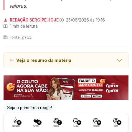
valores.
REDAÇÃO SERGIPE HOJE
·
25/06/2026 às 19:16
·
1 min de leitura
Fonte:
g1 SE
Veja o resumo da matéria
Seja o primeiro a reagir!
👍
❤️
😂
😮
😢
😡
0
0
0
0
0
0
Gostei
Amei
Haha
Uau
Triste
Grr