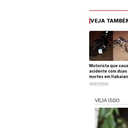
VEJA TAMBÉ
Motorista que cau
acidente com duas
mortes em Itabaian
indiciado por homic
10/07/2026
doloso