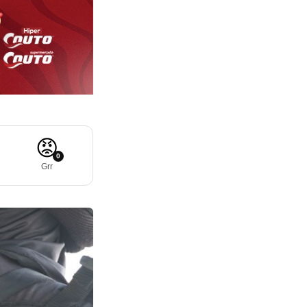
😡
0
Grr