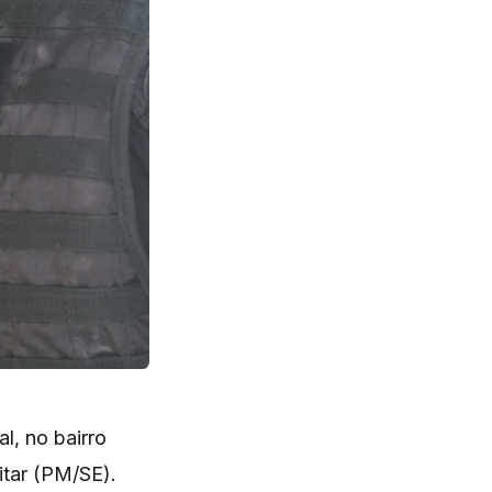
l, no bairro
itar (PM/SE).