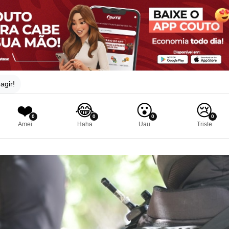
agir!
❤️
😂
😮
😢
0
0
0
0
Amei
Haha
Uau
Triste