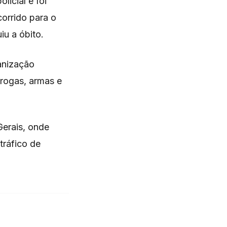
icial e foi
corrido para o
iu a óbito.
anização
drogas, armas e
Gerais, onde
tráfico de