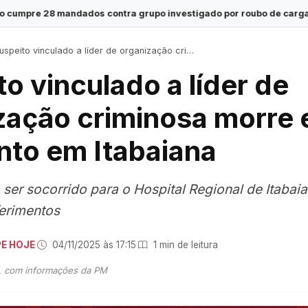
tra grupo investigado por roubo de cargas e tráfico de drogas e
speito vinculado a líder de organização criminosa morre em confronto em Itabaiana
o vinculado a líder de
zação criminosa morre
nto em Itabaiana
 ser socorrido para o Hospital Regional de Itabai
ferimentos
PE HOJE
·
04/11/2025 às 17:15
·
1 min de leitura
E, com informações da PM