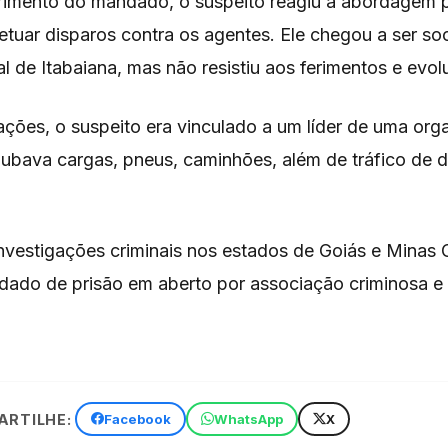
imento do mandado, o suspeito reagiu à abordagem pol
etuar disparos contra os agentes. Ele chegou a ser so
l de Itabaiana, mas não resistiu aos ferimentos e evolu
ções, o suspeito era vinculado a um líder de uma org
oubava cargas, pneus, caminhões, além de tráfico de 
investigações criminais nos estados de Goiás e Minas 
ado de prisão em aberto por associação criminosa e 
RTILHE:
Facebook
WhatsApp
X