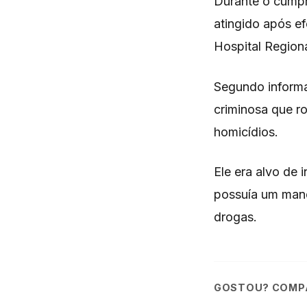
Durante o cumpr
atingido após ef
Hospital Regiona
Segundo informa
criminosa que r
homicídios.
Ele era alvo de 
possuía um mand
drogas.
GOSTOU? COMPA