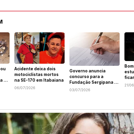
M
Bom
sou
Acidente deixa dois
Governo anuncia
estu
motociclistas mortos
concurso para a
fica
a é
na SE-170 em Itabaiana
Fundação Sergipana de
Serr
21/0
ídio
Comunicação
06/07/2026
03/07/2026