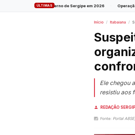
ÚLTIMAS
 governo de Sergipe em 2026
·
Operação cumpre 28 mandados con
Início
Itabaiana
Su
Suspeit
organi
confro
Ele chegou a
resistiu aos 
REDAÇÃO SERGI
Fonte:
Portal A8S