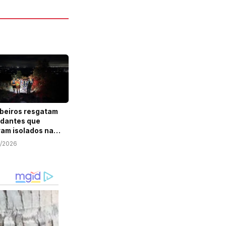
beiros resgatam
dantes que
ram isolados na
a de Itabaiana
6/2026