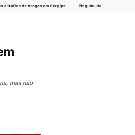
m Sergipe
·
Pinguim-de-magalhães é encontrado morto na Praia
 em
ana, mas não