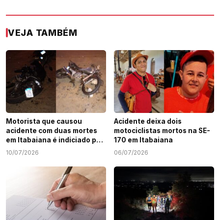
VEJA TAMBÉM
Motorista que causou
Acidente deixa dois
acidente com duas mortes
motociclistas mortos na SE-
em Itabaiana é indiciado por
170 em Itabaiana
homicídio doloso
10/07/2026
06/07/2026