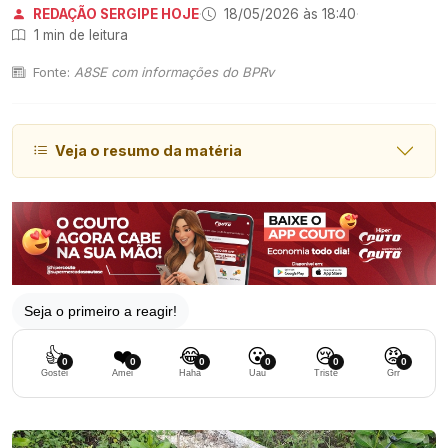
REDAÇÃO SERGIPE HOJE
·
18/05/2026 às 18:40
·
1 min de leitura
Fonte:
A8SE com informações do BPRv
Veja o resumo da matéria
Seja o primeiro a reagir!
👍
❤️
😂
😮
😢
😡
0
0
0
0
0
0
Gostei
Amei
Haha
Uau
Triste
Grr