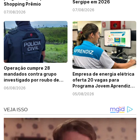
Sergipe em 2026
Shopping Prêmio
07/08/2026
07/08/2026
Operação cumpre 28
mandados contra grupo
Empresa de energia elétrica
investigado por roubo de
oferta 20 vagas para
cargas e tráfico de drogas
Programa Jovem Aprendiz
06/08/2026
em Sergipe
em Sergipe
05/08/2026