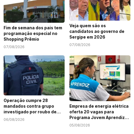
Veja quem são os
Fim de semana dos pais tem
candidatos ao governo de
programação especial no
Sergipe em 2026
Shopping Prêmio
07/08/2026
07/08/2026
Operação cumpre 28
mandados contra grupo
Empresa de energia elétrica
investigado por roubo de
oferta 20 vagas para
cargas e tráfico de drogas
Programa Jovem Aprendiz
06/08/2026
em Sergipe
em Sergipe
05/08/2026