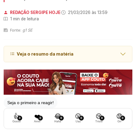
REDAÇÃO SERGIPE HOJE
·
21/03/2026 às 13:59
·
1 min de leitura
Fonte:
g1 SE
Veja o resumo da matéria
Seja o primeiro a reagir!
👍
❤️
😂
😮
😢
😡
0
0
0
0
0
0
Gostei
Amei
Haha
Uau
Triste
Grr