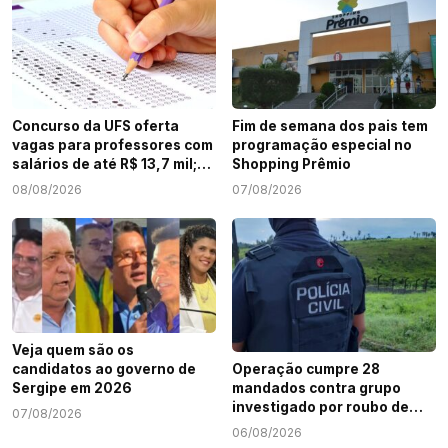
Concurso da UFS oferta
Fim de semana dos pais tem
vagas para professores com
programação especial no
salários de até R$ 13,7 mil;
Shopping Prêmio
veja como participar
08/08/2026
07/08/2026
Veja quem são os
candidatos ao governo de
Operação cumpre 28
Sergipe em 2026
mandados contra grupo
investigado por roubo de
07/08/2026
cargas e tráfico de drogas
06/08/2026
em Sergipe