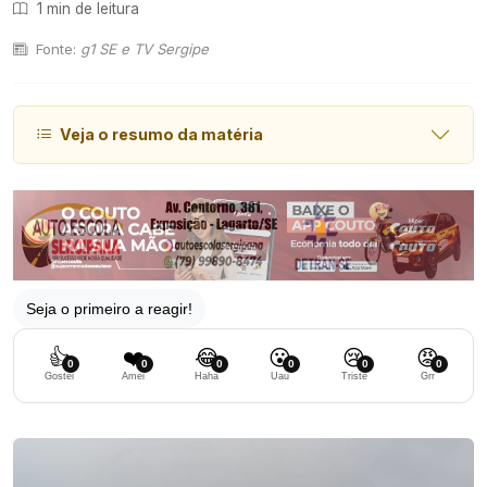
1 min de leitura
Fonte:
g1 SE e TV Sergipe
Veja o resumo da matéria
Seja o primeiro a reagir!
👍
❤️
😂
😮
😢
😡
0
0
0
0
0
0
Gostei
Amei
Haha
Uau
Triste
Grr