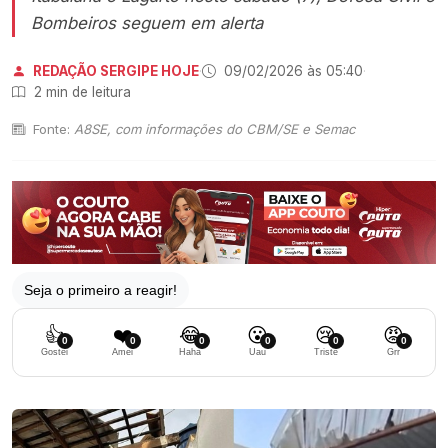
Bombeiros seguem em alerta
REDAÇÃO SERGIPE HOJE
·
09/02/2026 às 05:40
·
2 min de leitura
Fonte:
A8SE, com informações do CBM/SE e Semac
Seja o primeiro a reagir!
👍
❤️
😂
😮
😢
😡
0
0
0
0
0
0
Gostei
Amei
Haha
Uau
Triste
Grr