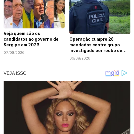
Veja quem são os
candidatos ao governo de
Operação cumpre 28
Sergipe em 2026
mandados contra grupo
investigado por roubo de
07/08/2026
cargas e tráfico de drogas
06/08/2026
em Sergipe