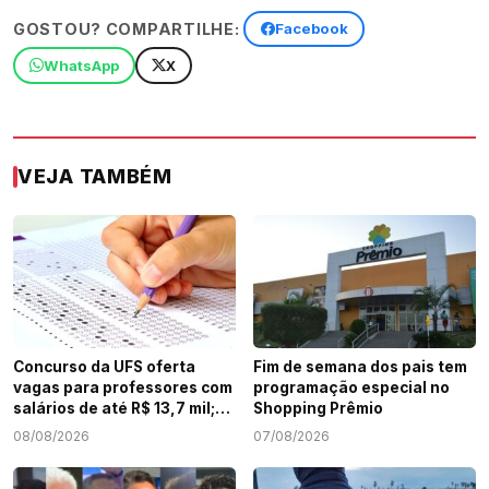
GOSTOU? COMPARTILHE:
Facebook
WhatsApp
X
VEJA TAMBÉM
Concurso da UFS oferta
Fim de semana dos pais tem
vagas para professores com
programação especial no
salários de até R$ 13,7 mil;
Shopping Prêmio
veja como participar
08/08/2026
07/08/2026