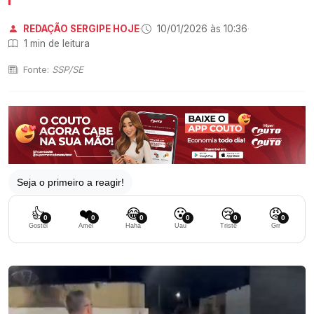
REDAÇÃO SERGIPE HOJE
·
10/01/2026 às 10:36
·
1 min de leitura
Fonte:
SSP/SE
Seja o primeiro a reagir!
👍
❤️
😂
😮
😢
😡
0
0
0
0
0
0
Gostei
Amei
Haha
Uau
Triste
Grr