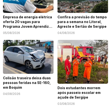
Empresa de energia elétrica
Confira a previsão do tempo
oferta 20 vagas para
para a semana no Litoral,
Programa Jovem Aprendiz
Agreste e Sertão de Sergipe
em Sergipe
05/08/2026
04/08/2026
Colisão traseira deixa duas
pessoas feridas na SE-160,
em Boquim
Dois estudantes morrem
após passeio escolar em
04/08/2026
açude de Sergipe
03/08/2026