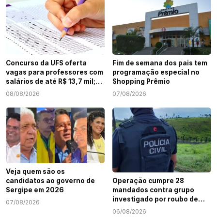
Concurso da UFS oferta
Fim de semana dos pais tem
vagas para professores com
programação especial no
salários de até R$ 13,7 mil;
Shopping Prêmio
veja como participar
08/08/2026
07/08/2026
Veja quem são os
candidatos ao governo de
Operação cumpre 28
Sergipe em 2026
mandados contra grupo
investigado por roubo de
07/08/2026
cargas e tráfico de drogas
06/08/2026