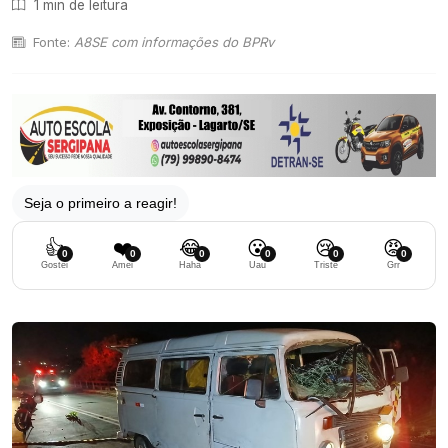
1 min de leitura
Fonte:
A8SE com informações do BPRv
Seja o primeiro a reagir!
👍
❤️
😂
😮
😢
😡
0
0
0
0
0
0
Gostei
Amei
Haha
Uau
Triste
Grr