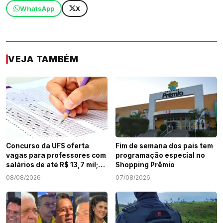
WhatsApp
X
VEJA TAMBÉM
Concurso da UFS oferta
Fim de semana dos pais tem
vagas para professores com
programação especial no
salários de até R$ 13,7 mil;
Shopping Prêmio
veja como participar
08/08/2026
07/08/2026