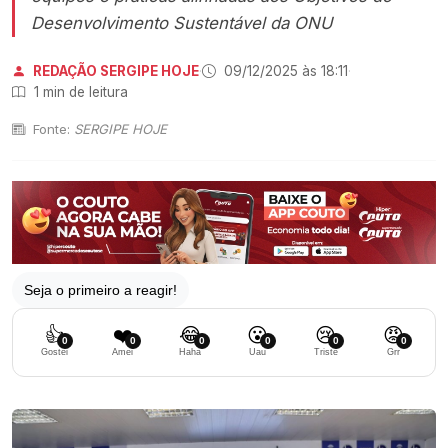
Desenvolvimento Sustentável da ONU
REDAÇÃO SERGIPE HOJE
·
09/12/2025 às 18:11
·
1 min de leitura
Fonte:
SERGIPE HOJE
Seja o primeiro a reagir!
👍
❤️
😂
😮
😢
😡
0
0
0
0
0
0
Gostei
Amei
Haha
Uau
Triste
Grr