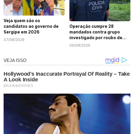
Veja quem são os
candidatos ao governo de
Operação cumpre 28
Sergipe em 2026
mandados contra grupo
investigado por roubo de
07/08/2026
cargas e tráfico de drogas
06/08/2026
em Sergipe