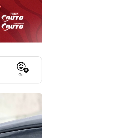
😡
0
Grr