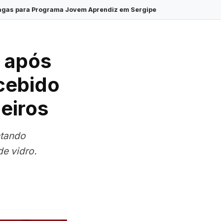
ovem Aprendiz em Sergipe
·
Inscrições para o Processo Seletivo
 após
ecebido
eiros
ntando
e vidro.