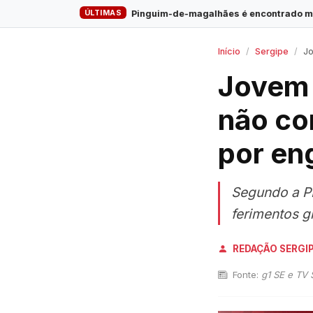
ÚLTIMAS
·
Pinguim-de-magalhães é encontrado morto na Praia do Saco
Início
Sergipe
Jovem
Jovem 
não co
por en
Segundo a PM
ferimentos g
REDAÇÃO SERGI
Fonte:
g1 SE e TV 