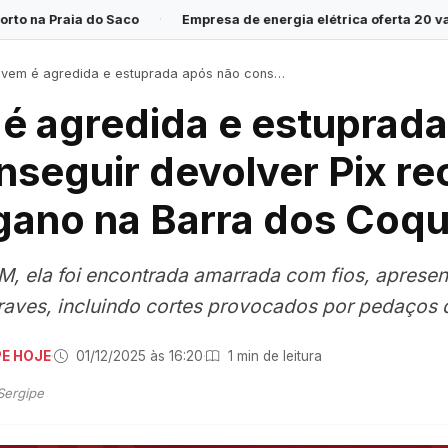
·
Empresa de energia elétrica oferta 20 vagas para Programa J
 é agredida e estuprada após não conseguir devolver Pix recebido por engano na Barra dos Coqueiros
é agredida e estuprada
nseguir devolver Pix r
gano na Barra dos Coqu
, ela foi encontrada amarrada com fios, aprese
raves, incluindo cortes provocados por pedaços d
PE HOJE
·
01/12/2025 às 16:20
·
1 min de leitura
Sergipe