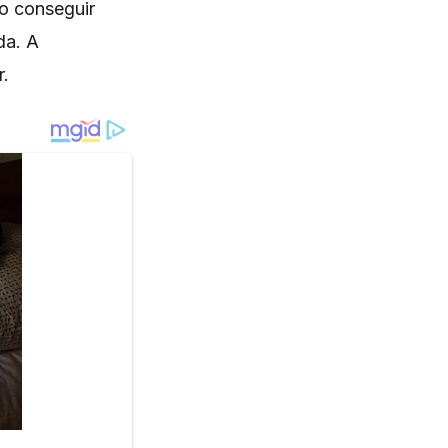
o conseguir
da. A
r.