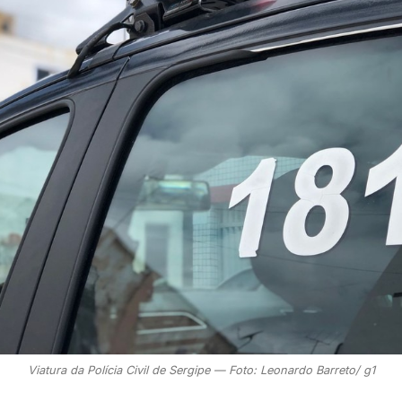
Viatura da Polícia Civil de Sergipe — Foto: Leonardo Barreto/ g1