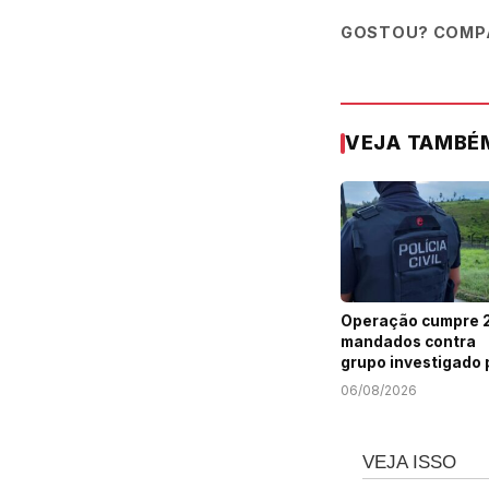
GOSTOU? COMPA
VEJA TAMBÉ
Operação cumpre 
mandados contra
grupo investigado 
roubo de cargas e
06/08/2026
tráfico de drogas 
Sergipe