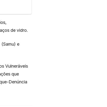
ios,
aços de vidro.
a (Samu) e
os Vulneráveis
mações que
isque-Denúncia