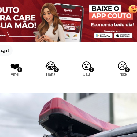
agir!
❤️
😂
😮
😢
0
0
0
0
Amei
Haha
Uau
Triste