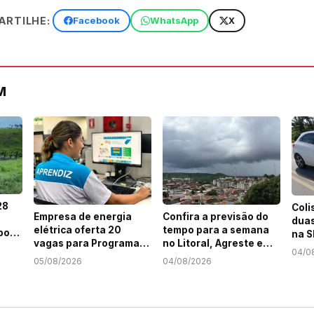
RTILHE:
Facebook
WhatsApp
X
M
28
Coli
Empresa de energia
Confira a previsão do
duas
elétrica oferta 20
tempo para a semana
por
na S
vagas para Programa
no Litoral, Agreste e
04/0
Jovem Aprendiz em
Sertão de Sergipe
em
05/08/2026
04/08/2026
Sergipe