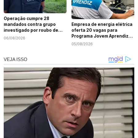
Operação cumpre 28
mandados contra grupo
Empresa de energia elétrica
investigado por roubo de
oferta 20 vagas para
cargas e tráfico de drogas
Programa Jovem Aprendiz
06/08/2026
em Sergipe
em Sergipe
05/08/2026