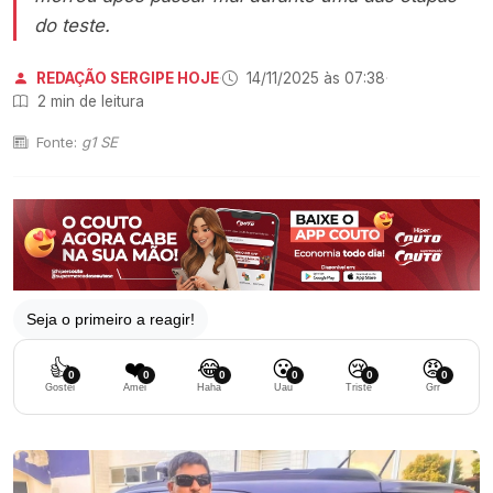
do teste.
REDAÇÃO SERGIPE HOJE
·
14/11/2025 às 07:38
·
2 min de leitura
Fonte:
g1 SE
Seja o primeiro a reagir!
👍
❤️
😂
😮
😢
😡
0
0
0
0
0
0
Gostei
Amei
Haha
Uau
Triste
Grr