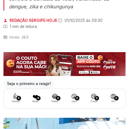
dengue, zika e chikungunya
REDAÇÃO SERGIPE HOJE
·
01/10/2025 às 09:30
·
1 min de leitura
Fonte:
SES
Seja o primeiro a reagir!
👍
❤️
😂
😮
😢
😡
0
0
0
0
0
0
Gostei
Amei
Haha
Uau
Triste
Grr