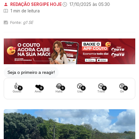
REDAÇÃO SERGIPE HOJE
·
17/10/2025 às 05:30
·
1 min de leitura
Fonte:
g1 SE
Seja o primeiro a reagir!
👍
❤️
😂
😮
😢
😡
0
0
0
0
0
0
Gostei
Amei
Haha
Uau
Triste
Grr