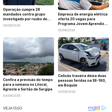
Operação cumpre 28
mandados contra grupo
Empresa de energia elétrica
investigado por roubo de
oferta 20 vagas para
cargas e tráfico de drogas
Programa Jovem Aprendiz
06/08/2026
em Sergipe
em Sergipe
05/08/2026
Colisão traseira deixa duas
Confira a previsão do tempo
pessoas feridas na SE-160,
para a semana no Litoral,
em Boquim
Agreste e Sertão de Sergipe
04/08/2026
04/08/2026