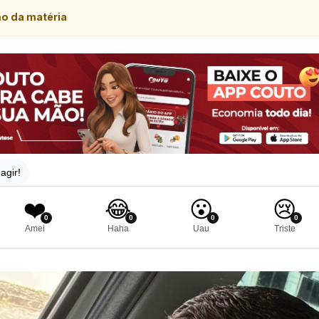
mo da matéria
agir!
❤️
😂
😮
😢
0
0
0
0
Amei
Haha
Uau
Triste