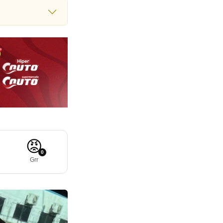
😡
0
Grr