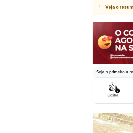
Veja o resu
Seja o primeiro a re
👍
0
Gostei