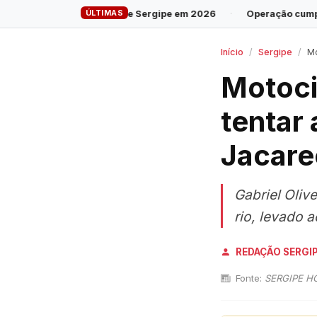
ÚLTIMAS
no de Sergipe em 2026
·
Operação cumpre 28 mandados contra g
Início
Sergipe
Moto
Motoci
tentar 
Jacare
Gabriel Oliv
rio, levado a
REDAÇÃO SERGI
Fonte:
SERGIPE H