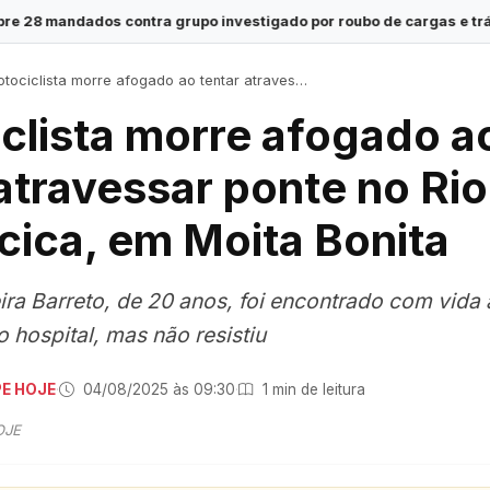
rupo investigado por roubo de cargas e tráfico de drogas em Serg
ciclista morre afogado ao tentar atravessar ponte no Rio Jacarecica, em Moita Bonita
clista morre afogado a
atravessar ponte no Rio
cica, em Moita Bonita
eira Barreto, de 20 anos, foi encontrado com vid
o hospital, mas não resistiu
PE HOJE
·
04/08/2025 às 09:30
·
1 min de leitura
OJE