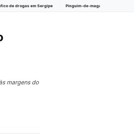
ipe
·
Pinguim-de-magalhães é encontrado morto na Praia do Sa
o
a às margens do