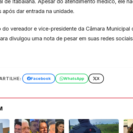
l de Itabaiana. Apesar do atendimento médico, ele não
s após dar entrada na unidade.
ho do vereador e vice-presidente da Câmara Municipal 
mara divulgou uma nota de pesar em suas redes sociai
RTILHE:
Facebook
WhatsApp
X
M