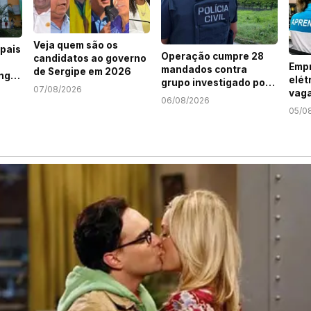
Veja quem são os
pais
Operação cumpre 28
candidatos ao governo
Empr
mandados contra
de Sergipe em 2026
ng
elét
grupo investigado por
07/08/2026
vaga
roubo de cargas e
06/08/2026
Jov
tráfico de drogas em
05/0
Serg
Sergipe