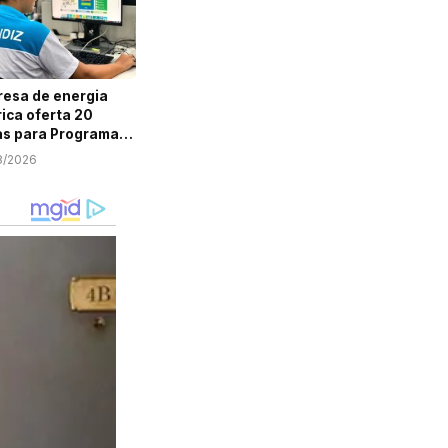
esa de energia
rica oferta 20
s para Programa
em Aprendiz em
8/2026
ipe