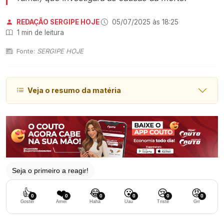
REDAÇÃO SERGIPE HOJE
·
05/07/2025 às 18:25
·
1 min de leitura
Fonte:
SERGIPE HOJE
Veja o resumo da matéria
Seja o primeiro a reagir!
👍
❤️
😂
😮
😢
😡
0
0
0
0
0
0
Gostei
Amei
Haha
Uau
Triste
Grr