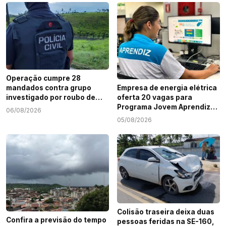
Operação cumpre 28
mandados contra grupo
Empresa de energia elétrica
investigado por roubo de
oferta 20 vagas para
cargas e tráfico de drogas
Programa Jovem Aprendiz
06/08/2026
em Sergipe
em Sergipe
05/08/2026
Colisão traseira deixa duas
Confira a previsão do tempo
pessoas feridas na SE-160,