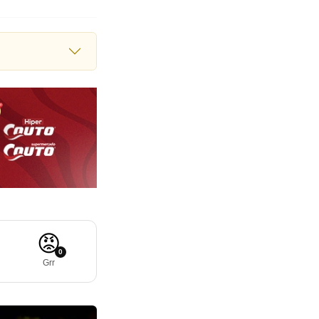
😡
0
Grr