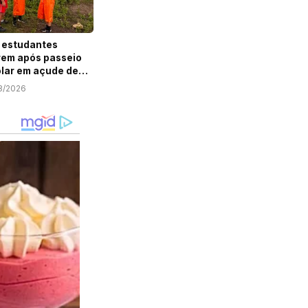
 estudantes
em após passeio
lar em açude de
ipe
8/2026