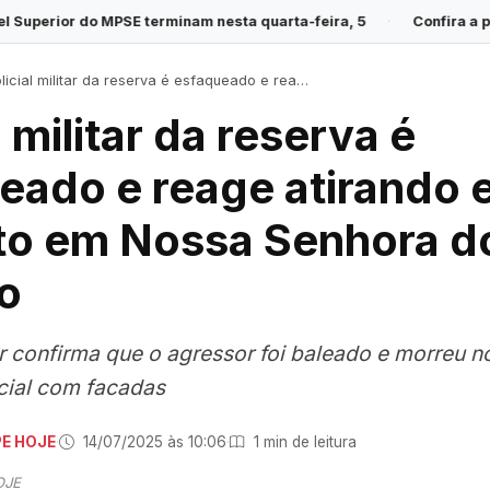
rminam nesta quarta-feira, 5
·
Confira a previsão do tempo para 
cial militar da reserva é esfaqueado e reage atirando em suspeito em Nossa Senhora do Socorro
l militar da reserva é
eado e reage atirando
to em Nossa Senhora d
o
tar confirma que o agressor foi baleado e morreu n
icial com facadas
PE HOJE
·
14/07/2025 às 10:06
·
1 min de leitura
OJE