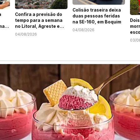
Colisão traseira deixa
a
Confira a previsão do
duas pessoas feridas
tempo para a semana
Dois
na SE-160, em Boquim
ma
no Litoral, Agreste e
morr
04/08/2026
m
Sertão de Sergipe
esco
04/08/2026
Serg
03/0