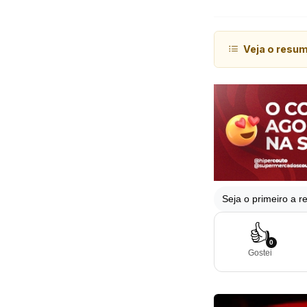
Veja o resu
Seja o primeiro a re
👍
0
Gostei