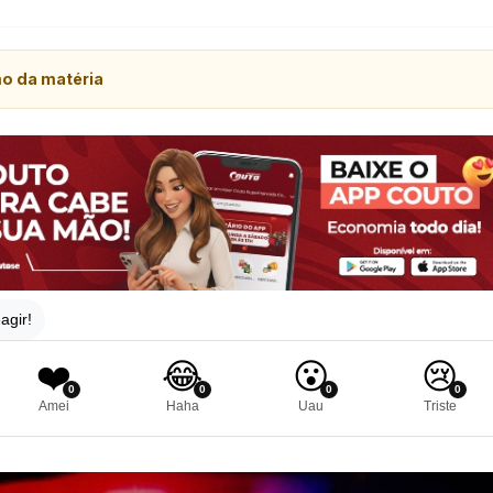
mo da matéria
agir!
❤️
😂
😮
😢
0
0
0
0
Amei
Haha
Uau
Triste