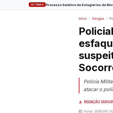
ÚLTIMAS
ara o Processo Seletivo de Estagiários de Nível Superior do MPSE te
Início
Sergipe
Poli
Policia
esfaqu
suspei
Socorr
Polícia Mili
atacar o pol
REDAÇÃO SERGI
Fonte:
SERGIPE H