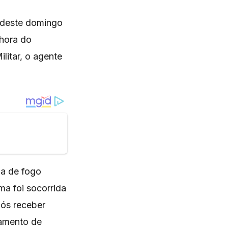
ã deste domingo
nhora do
litar, o agente
ma de fogo
ma foi socorrida
pós receber
tamento de