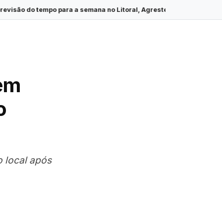
a semana no Litoral, Agreste e Sertão de Sergipe
·
Colisão tras
 em
o
o local após