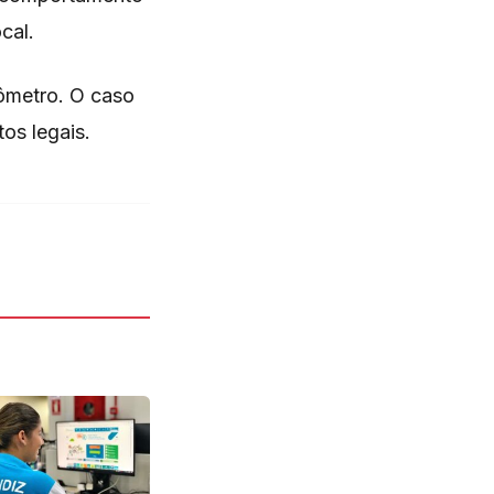
cal.
lômetro. O caso
os legais.