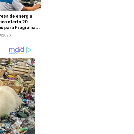
esa de energia
rica oferta 20
s para Programa
em Aprendiz em
8/2026
ipe