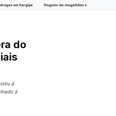
Pinguim-de-magalhães é encontrado morto na Praia do Saco
·
ra do
iais
stiu à
nhado à