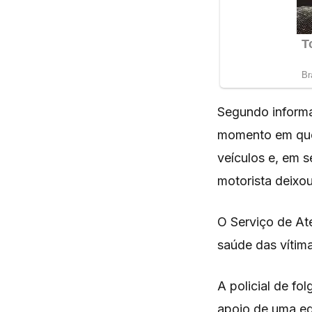
Segundo informaç
momento em que 
veículos e, em 
motorista deixou
O Serviço de At
saúde das vítima
A policial de fo
apoio de uma eq