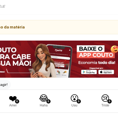
OJE
mo da matéria
agir!
❤️
😂
😮
😢
0
0
0
0
Amei
Haha
Uau
Triste