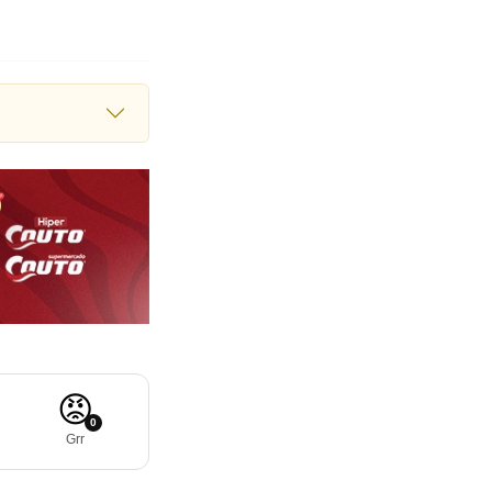
😡
0
Grr