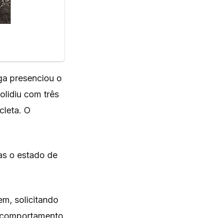
lga presenciou o
olidiu com três
cleta. O
as o estado de
em, solicitando
u comportamento