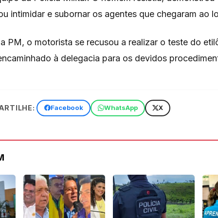
ou intimidar e subornar os agentes que chegaram ao lo
 PM, o motorista se recusou a realizar o teste do eti
e encaminhado à delegacia para os devidos procediment
RTILHE:
Facebook
WhatsApp
X
M