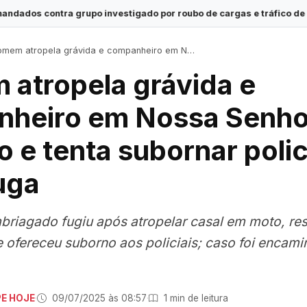
vestigado por roubo de cargas e tráfico de drogas em Sergipe
·
m atropela grávida e companheiro em Nossa Senhora do Socorro e tenta subornar policiais após fuga
atropela grávida e
heiro em Nossa Senho
 e tenta subornar polic
uga
briagado fugiu após atropelar casal em moto, resi
ofereceu suborno aos policiais; caso foi encami
PE HOJE
·
09/07/2025 às 08:57
·
1 min de leitura