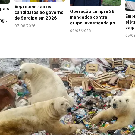
Veja quem são os
pais
Operação cumpre 28
candidatos ao governo
Empr
mandados contra
de Sergipe em 2026
ng
elét
grupo investigado por
07/08/2026
vaga
roubo de cargas e
06/08/2026
Jov
tráfico de drogas em
05/0
Serg
Sergipe