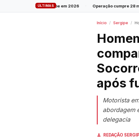
ÚLTIMAS
Sergipe em 2026
·
Operação cumpre 28 mandados contra grupo in
Início
Sergipe
Home
Homem 
compan
Socorro
após f
Motorista em
abordagem e 
delegacia
REDAÇÃO SERGI