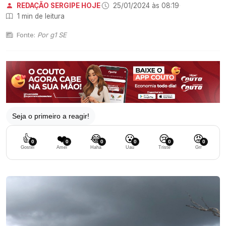
REDAÇÃO SERGIPE HOJE
·
25/01/2024 às 08:19
·
1 min de leitura
Fonte:
Por g1 SE
Seja o primeiro a reagir!
👍
❤️
😂
😮
😢
😡
0
0
0
0
0
0
Gostei
Amei
Haha
Uau
Triste
Grr