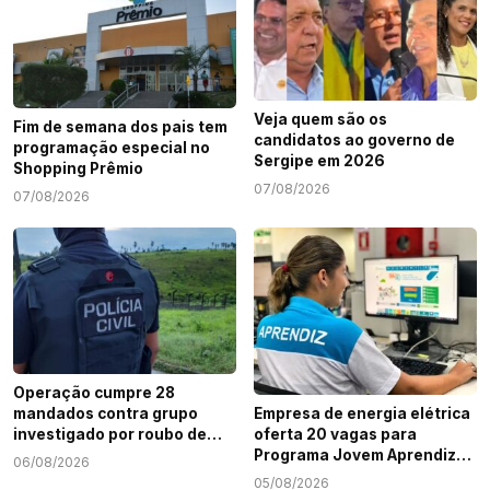
Veja quem são os
Fim de semana dos pais tem
candidatos ao governo de
programação especial no
Sergipe em 2026
Shopping Prêmio
07/08/2026
07/08/2026
Operação cumpre 28
mandados contra grupo
Empresa de energia elétrica
investigado por roubo de
oferta 20 vagas para
cargas e tráfico de drogas
Programa Jovem Aprendiz
06/08/2026
em Sergipe
em Sergipe
05/08/2026