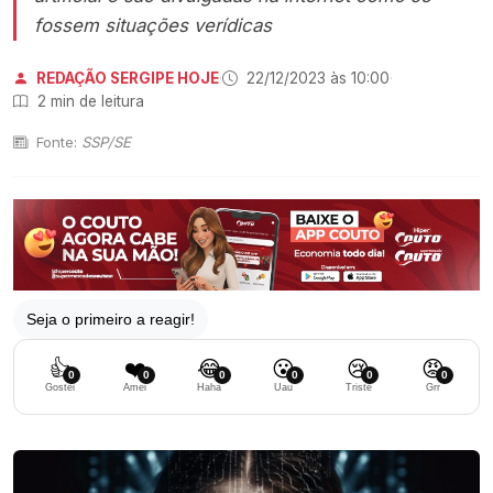
fossem situações verídicas
REDAÇÃO SERGIPE HOJE
·
22/12/2023 às 10:00
·
2 min de leitura
Fonte:
SSP/SE
Seja o primeiro a reagir!
👍
❤️
😂
😮
😢
😡
0
0
0
0
0
0
Gostei
Amei
Haha
Uau
Triste
Grr