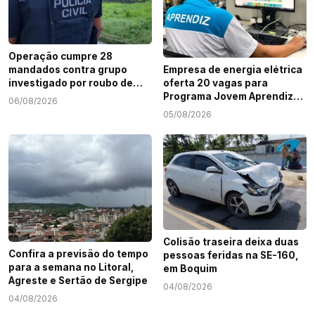
Operação cumpre 28
mandados contra grupo
Empresa de energia elétrica
investigado por roubo de
oferta 20 vagas para
cargas e tráfico de drogas
Programa Jovem Aprendiz
06/08/2026
em Sergipe
em Sergipe
05/08/2026
Colisão traseira deixa duas
Confira a previsão do tempo
pessoas feridas na SE-160,
para a semana no Litoral,
em Boquim
Agreste e Sertão de Sergipe
04/08/2026
04/08/2026