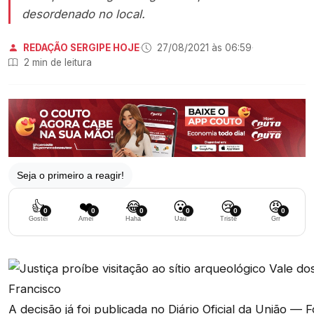
desordenado no local.
REDAÇÃO SERGIPE HOJE
·
27/08/2021 às 06:59
·
2 min de leitura
Seja o primeiro a reagir!
👍
❤️
😂
😮
😢
😡
0
0
0
0
0
0
Gostei
Amei
Haha
Uau
Triste
Grr
A decisão já foi publicada no Diário Oficial da União — 