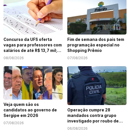
Concurso da UFS oferta
Fim de semana dos pais tem
vagas para professores com
programação especial no
salários de até R$ 13,7 mil;
Shopping Prêmio
veja como participar
08/08/2026
07/08/2026
Veja quem são os
candidatos ao governo de
Operação cumpre 28
Sergipe em 2026
mandados contra grupo
investigado por roubo de
07/08/2026
cargas e tráfico de drogas
06/08/2026