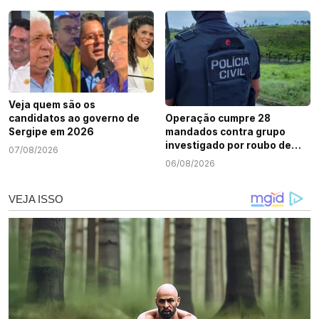
Veja quem são os
candidatos ao governo de
Operação cumpre 28
Sergipe em 2026
mandados contra grupo
investigado por roubo de
07/08/2026
cargas e tráfico de drogas
06/08/2026
em Sergipe