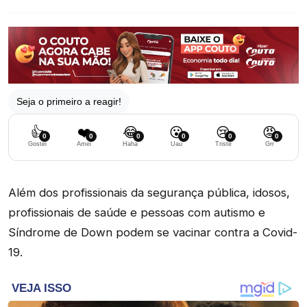
Seja o primeiro a reagir!
👍
❤️
😂
😮
😢
😡
0
0
0
0
0
0
Gostei
Amei
Haha
Uau
Triste
Grr
Além dos profissionais da segurança pública, idosos,
profissionais de saúde e pessoas com autismo e
Síndrome de Down podem se vacinar contra a Covid-
19.