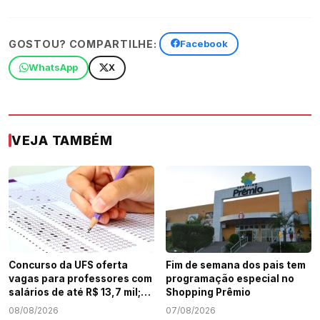
GOSTOU? COMPARTILHE:
Facebook
WhatsApp
X
VEJA TAMBÉM
Concurso da UFS oferta
Fim de semana dos pais tem
vagas para professores com
programação especial no
salários de até R$ 13,7 mil;
Shopping Prêmio
veja como participar
08/08/2026
07/08/2026