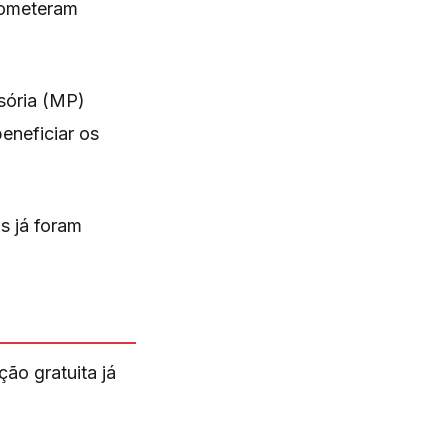
cometeram
sória (MP)
eneficiar os
s já foram
ão gratuita já