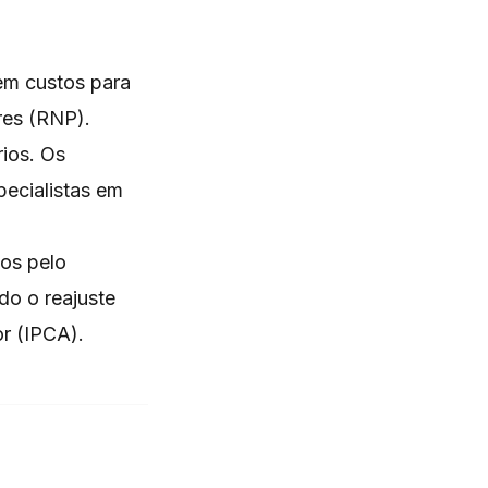
em custos para
res (RNP).
ios. Os
pecialistas em
dos pelo
do o reajuste
r (IPCA).