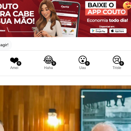
agir!
❤️
😂
😮
😢
0
0
0
0
Amei
Haha
Uau
Triste