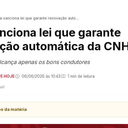
a sanciona lei que garante renovação automática da CNH
nciona lei que garante
ção automática da CN
alcança apenas os bons condutores
PE HOJE
·
06/06/2026 às 10:43
·
1 min de leitura
sil
mo da matéria