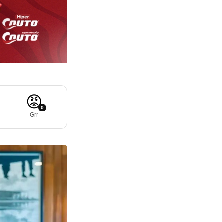
😡
0
Grr