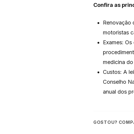
Confira as pri
Renovação d
motoristas 
Exames: Os e
procedimento
medicina do 
Custos: A le
Conselho Nac
anual dos p
GOSTOU? COMPA