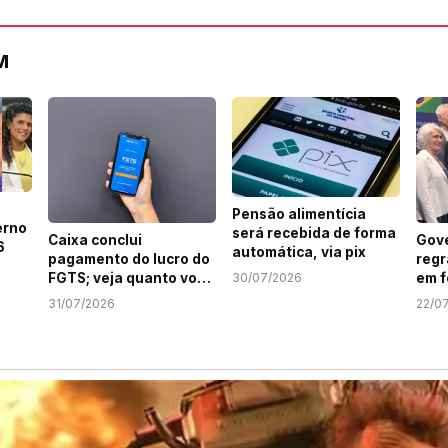
M
Pensão alimentícia
erno
será recebida de forma
Caixa conclui
Gove
6
automática, via pix
pagamento do lucro do
regr
FGTS; veja quanto você
em f
30/07/2026
recebeu
comé
31/07/2026
22/0
mud