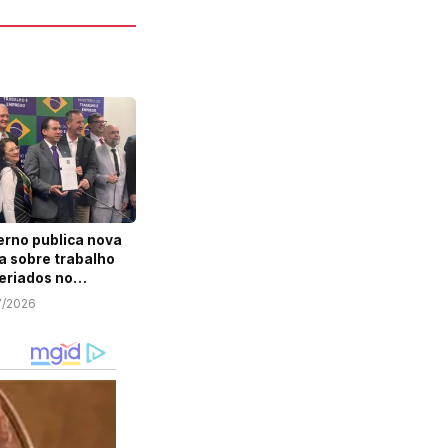
rno publica nova
a sobre trabalho
eriados no
rcio; veja o que
7/2026
a