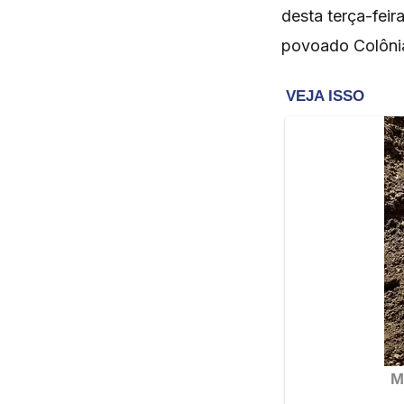
desta terça-fei
povoado Colônia