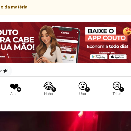
mo da matéria
agir!
❤️
😂
😮
😢
0
0
0
0
Amei
Haha
Uau
Triste