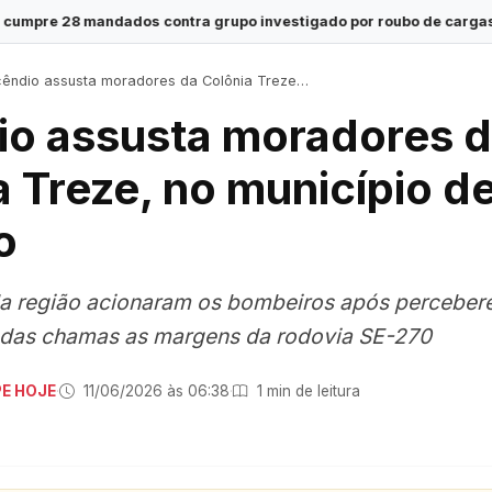
contra grupo investigado por roubo de cargas e tráfico de drogas
êndio assusta moradores da Colônia Treze, no município de Lagarto
io assusta moradores 
a Treze, no município d
o
a região acionaram os bombeiros após perceber
das chamas as margens da rodovia SE-270
PE HOJE
·
11/06/2026 às 06:38
·
1 min de leitura