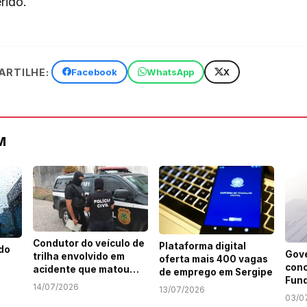
rido.
RTILHE:
Facebook
WhatsApp
X
M
Condutor do veículo de
Plataforma digital
 do
Gov
trilha envolvido em
oferta mais 400 vagas
conc
acidente que matou
de emprego em Sergipe
Fund
motociclista em SE é
14/07/2026
13/07/2026
Com
identificado
03/0