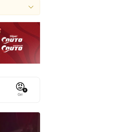
😡
0
Grr