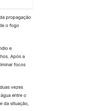
ida propagação
de o fogo
ndio e
nhos. Após a
liminar focos
 duas vezes
 água entre o
e da situação,