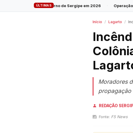
ÚLTIMAS
ao governo de Sergipe em 2026
·
Operação cumpre 28 mandados 
Início
Lagarto
Inc
Incênd
Colôni
Lagart
Moradores d
propagação 
REDAÇÃO SERGI
Fonte:
F5 News