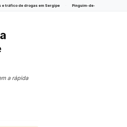
 em Sergipe
·
Pinguim-de-magalhães é encontrado morto na Pra
da
e
em a rápida