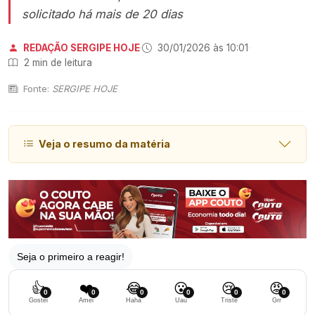
solicitado há mais de 20 dias
REDAÇÃO SERGIPE HOJE
·
30/01/2026 às 10:01
·
2 min de leitura
Fonte:
SERGIPE HOJE
Veja o resumo da matéria
Seja o primeiro a reagir!
👍
❤️
😂
😮
😢
😡
0
0
0
0
0
0
Gostei
Amei
Haha
Uau
Triste
Grr