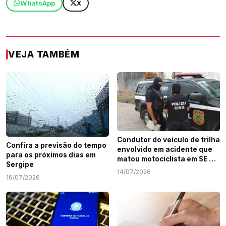
WhatsApp
X
VEJA TAMBÉM
Condutor do veículo de trilha
Confira a previsão do tempo
envolvido em acidente que
para os próximos dias em
matou motociclista em SE é
Sergipe
identificado
14/07/2026
16/07/2026