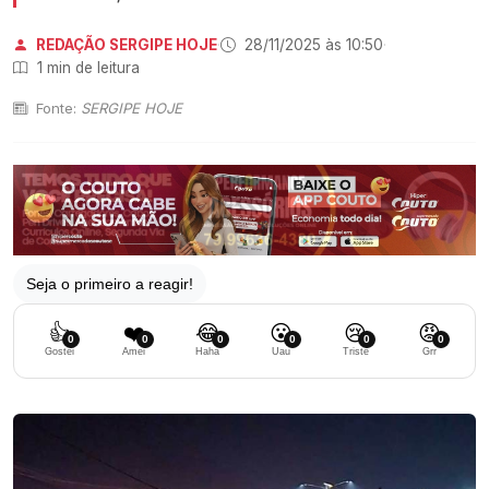
REDAÇÃO SERGIPE HOJE
·
28/11/2025 às 10:50
·
1 min de leitura
Fonte:
SERGIPE HOJE
Seja o primeiro a reagir!
👍
❤️
😂
😮
😢
😡
0
0
0
0
0
0
Gostei
Amei
Haha
Uau
Triste
Grr