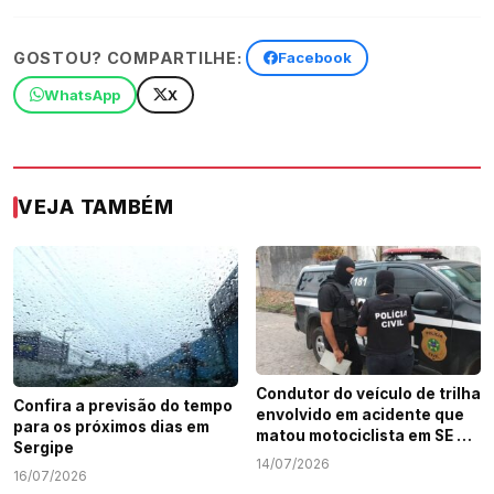
GOSTOU? COMPARTILHE:
Facebook
WhatsApp
X
VEJA TAMBÉM
Condutor do veículo de trilha
Confira a previsão do tempo
envolvido em acidente que
para os próximos dias em
matou motociclista em SE é
Sergipe
identificado
14/07/2026
16/07/2026