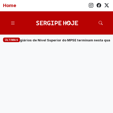
Home
ÚLTIMAS
l Superior do MPSE terminam nesta quarta-feira, 5
·
Confira a p