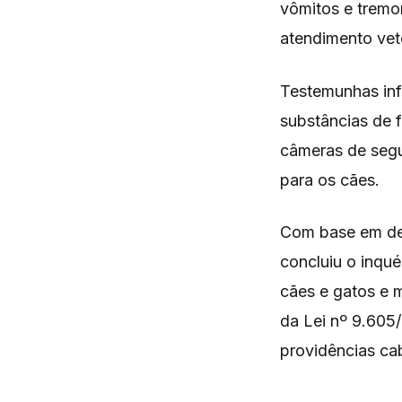
vômitos e tremo
atendimento vete
Testemunhas inf
substâncias de 
câmeras de seg
para os cães.
Com base em depo
concluiu o inqué
cães e gatos e m
da Lei nº 9.605
providências cab