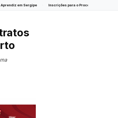
·
Inscrições para o Processo Seletivo de Estagiários de Nível S
tratos
rto
uma