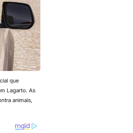
icial que
em Lagarto. As
ontra animais,