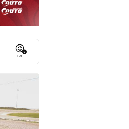
😡
0
Grr