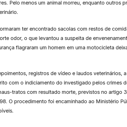
res. Pelo menos um animal morreu, enquanto outros p
rinário.
ormaram ter encontrado sacolas com restos de comid
forte odor, o que levantou a suspeita de envenenamen
urança flagraram um homem em uma motocicleta deix
imentos, registros de vídeo e laudos veterinários, a P
rito com o indiciamento do investigado pelos crimes 
aus-tratos com resultado morte, previstos no artigo 3
/98. O procedimento foi encaminhado ao Ministério Pú
íveis.