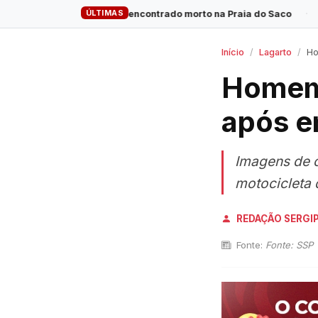
ÚLTIMAS
es é encontrado morto na Praia do Saco
·
Empresa de energia 
Início
Lagarto
Hom
Homem 
após e
Imagens de 
motocicleta 
REDAÇÃO SERGI
Fonte:
Fonte: SSP