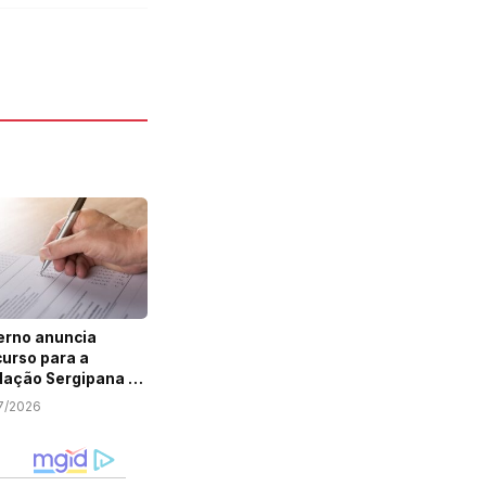
erno anuncia
urso para a
ação Sergipana de
unicação
7/2026