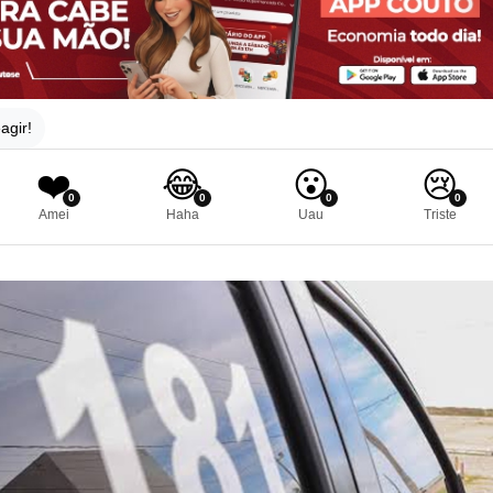
agir!
❤️
😂
😮
😢
0
0
0
0
Amei
Haha
Uau
Triste