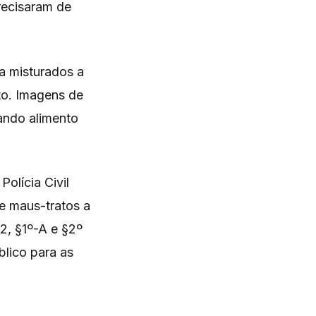
recisaram de
a misturados a
to. Imagens de
ando alimento
olícia Civil
de maus-tratos a
2, §1º-A e §2º
blico para as