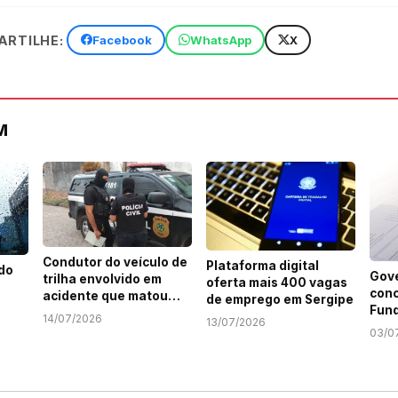
RTILHE:
Facebook
WhatsApp
X
M
Condutor do veículo de
Plataforma digital
 do
Gov
trilha envolvido em
oferta mais 400 vagas
conc
acidente que matou
de emprego em Sergipe
Fund
motociclista em SE é
14/07/2026
13/07/2026
Com
identificado
03/0