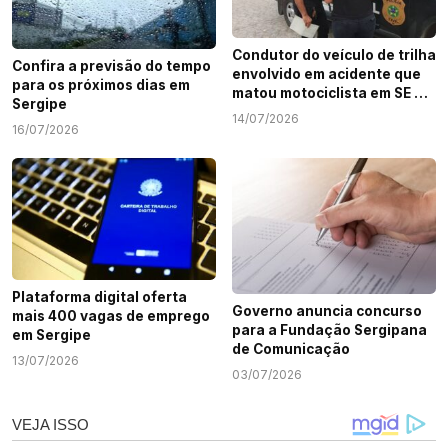
Condutor do veículo de trilha
Confira a previsão do tempo
envolvido em acidente que
para os próximos dias em
matou motociclista em SE é
Sergipe
identificado
14/07/2026
16/07/2026
Plataforma digital oferta
Governo anuncia concurso
mais 400 vagas de emprego
para a Fundação Sergipana
em Sergipe
de Comunicação
13/07/2026
03/07/2026