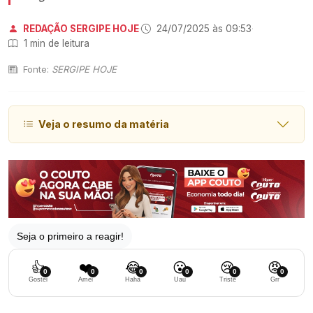
REDAÇÃO SERGIPE HOJE
·
24/07/2025 às 09:53
·
1 min de leitura
Fonte:
SERGIPE HOJE
Veja o resumo da matéria
Seja o primeiro a reagir!
👍
❤️
😂
😮
😢
😡
0
0
0
0
0
0
Gostei
Amei
Haha
Uau
Triste
Grr