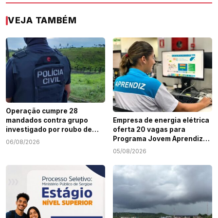
VEJA TAMBÉM
Operação cumpre 28
mandados contra grupo
Empresa de energia elétrica
investigado por roubo de
oferta 20 vagas para
cargas e tráfico de drogas
Programa Jovem Aprendiz
06/08/2026
em Sergipe
em Sergipe
05/08/2026