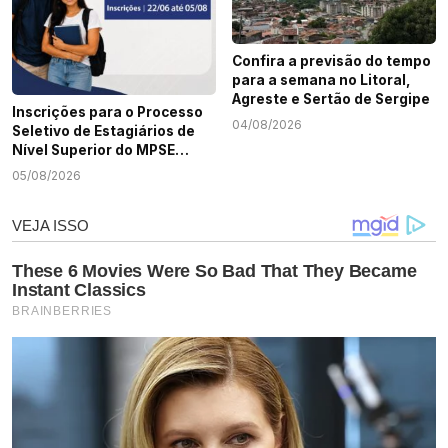
Confira a previsão do tempo
para a semana no Litoral,
Agreste e Sertão de Sergipe
Inscrições para o Processo
04/08/2026
Seletivo de Estagiários de
Nível Superior do MPSE
terminam nesta quarta-
05/08/2026
feira, 5