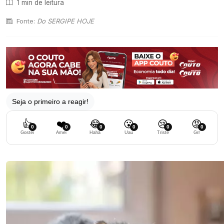
1 min de leitura
Fonte:
Do SERGIPE HOJE
Seja o primeiro a reagir!
👍
❤️
😂
😮
😢
😡
0
0
0
0
0
0
Gostei
Amei
Haha
Uau
Triste
Grr