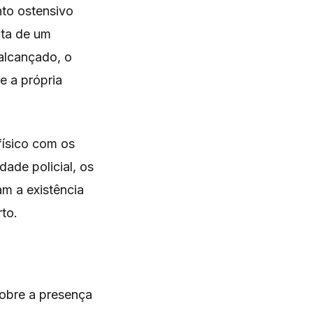
nto ostensivo
ita de um
alcançado, o
e a própria
 físico com os
dade policial, os
am a existência
to.
obre a presença