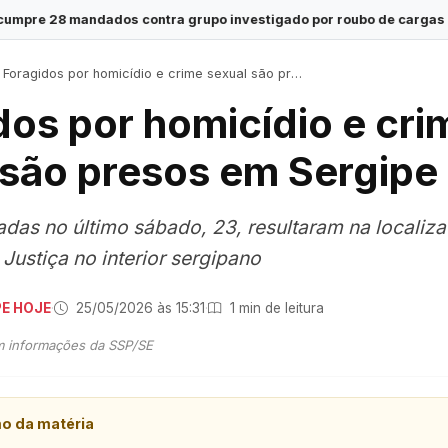
ra grupo investigado por roubo de cargas e tráfico de drogas em 
Foragidos por homicídio e crime sexual são presos em Sergipe
dos por homicídio e cri
 são presos em Sergipe
adas no último sábado, 23, resultaram na localiz
Justiça no interior sergipano
PE HOJE
·
25/05/2026 às 15:31
·
1 min de leitura
m informações da SSP/SE
mo da matéria