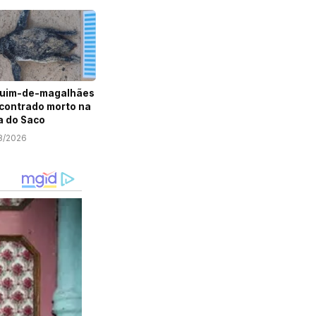
guim-de-magalhães
contrado morto na
a do Saco
8/2026