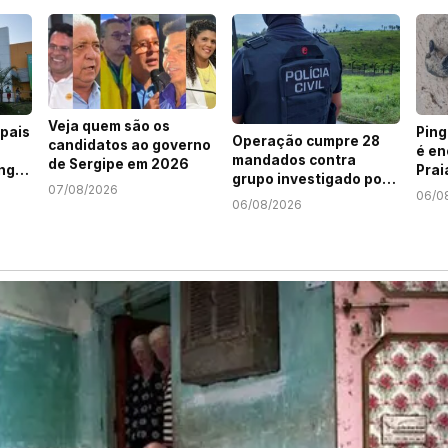
Veja quem são os
pais
Pin
Operação cumpre 28
candidatos ao governo
é en
mandados contra
de Sergipe em 2026
ng
Prai
grupo investigado por
07/08/2026
06/0
roubo de cargas e
06/08/2026
tráfico de drogas em
Sergipe