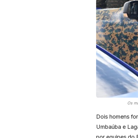
Os ma
Dois homens for
Umbaúba e Lagar
por equipes do 