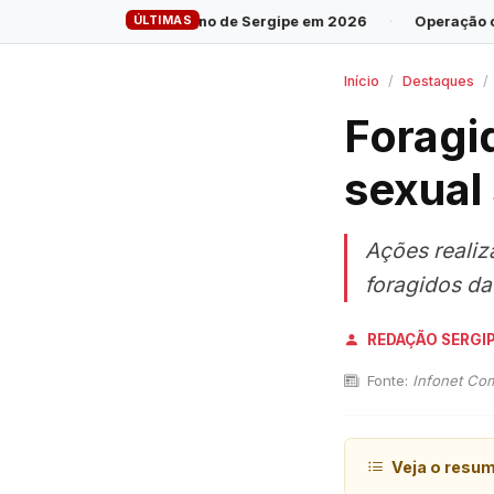
ÚLTIMAS
overno de Sergipe em 2026
·
Operação cumpre 28 mandados cont
Início
Destaques
Foragi
sexual
Ações realiz
foragidos da 
REDAÇÃO SERGI
Fonte:
Infonet Co
Veja o resu