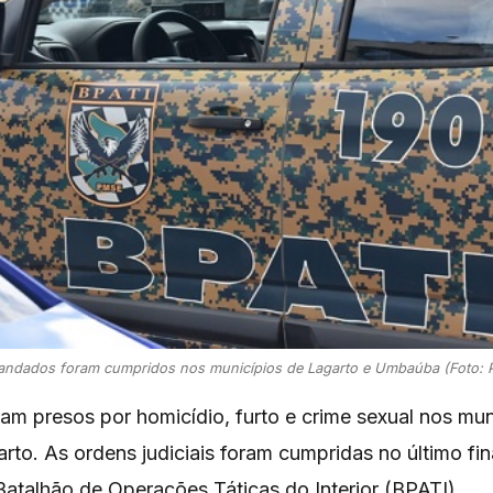
ndados foram cumpridos nos municípios de Lagarto e Umbaúba (Foto:
am presos por homicídio, furto e crime sexual nos mun
to. As ordens judiciais foram cumpridas no último fi
Batalhão de Operações Táticas do Interior (BPATI).