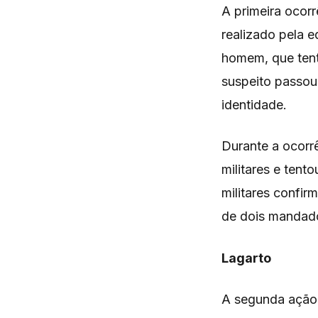
A primeira ocor
realizado pela e
homem, que tent
suspeito passou
identidade.
Durante a ocorrê
militares e tent
militares confir
de dois mandado
Lagarto
A segunda ação 