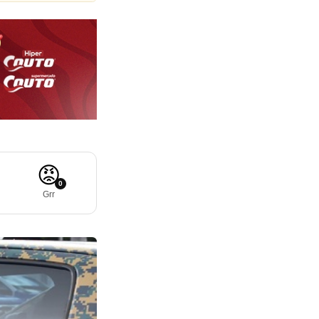
😡
0
Grr