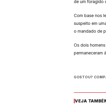
de um foragido d
Com base nos lev
suspeito em uma
o mandado de pr
Os dois homens 
permaneceram à 
GOSTOU? COMPA
VEJA TAMBÉ