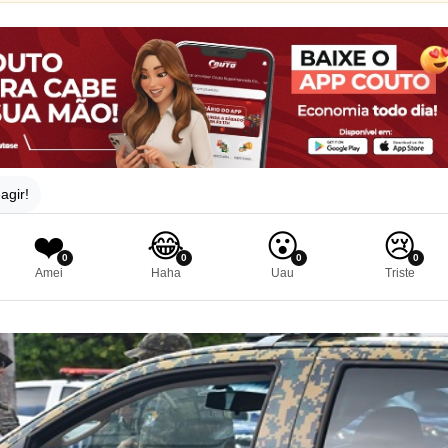
agir!
❤️
😂
😮
😢
0
0
0
0
Amei
Haha
Uau
Triste