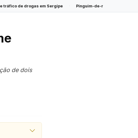
Sergipe
·
Pinguim-de-magalhães é encontrado morto na Praia d
me
ação de dois