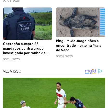
07/08/2026
Pinguim-de-magalhães é
Operação cumpre 28
encontrado morto na Praia
mandados contra grupo
do Saco
investigado por roubo de
06/08/2026
cargas e tráfico de drogas
06/08/2026
em Sergipe