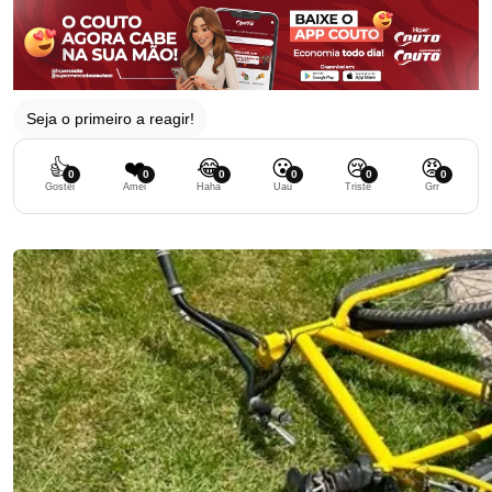
Seja o primeiro a reagir!
👍
❤️
😂
😮
😢
😡
0
0
0
0
0
0
Gostei
Amei
Haha
Uau
Triste
Grr