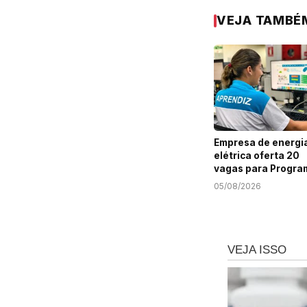
VEJA TAMBÉ
Empresa de energi
elétrica oferta 20
vagas para Progra
Jovem Aprendiz e
05/08/2026
Sergipe