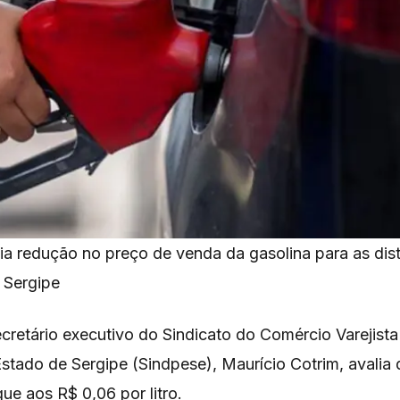
ia redução no preço de venda da gasolina para as dist
 Sergipe
ecretário executivo do Sindicato do Comércio Varejist
Estado de Sergipe (Sindpese), Maurício Cotrim, avalia
e aos R$ 0,06 por litro.