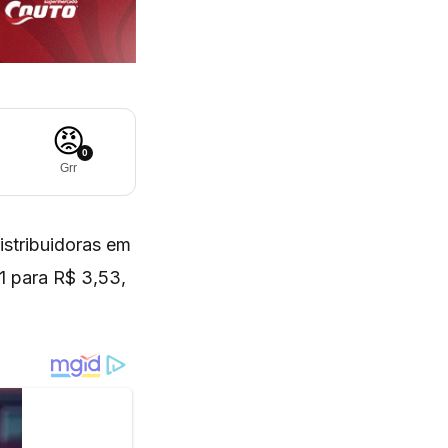
😡
0
Grr
istribuidoras em
71 para R$ 3,53,