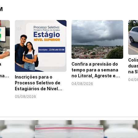
M
Coli
a
Confira a previsão do
duas
tempo para a semana
na S
ma
no Litoral, Agreste e
Inscrições para o
04/0
m
Sertão de Sergipe
Processo Seletivo de
04/08/2026
Estagiários de Nível
Superior do MPSE
05/08/2026
terminam nesta
quarta-feira, 5