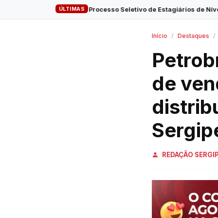
ÚLTIMAS
s para o Processo Seletivo de Estagiários de Nível Superior do MPSE
Início
Destaques
Petrob
de ven
distrib
Sergip
REDAÇÃO SERGI