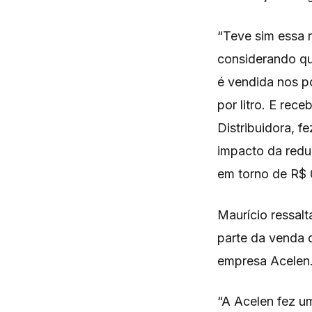
“Teve sim essa r
considerando qu
é vendida nos p
por litro. E rec
Distribuidora, f
impacto da redu
em torno de R$ 0
Maurício ressalt
parte da venda d
empresa Acelen
“A Acelen fez um