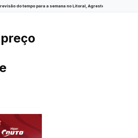
ra a semana no Litoral, Agreste e Sertão de Sergipe
·
Colisão t
 preço
de