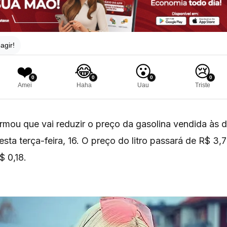
agir!
❤️
😂
😮
😢
0
0
0
0
Amei
Haha
Uau
Triste
rmou que vai reduzir o preço da gasolina vendida às d
esta terça-feira, 16. O preço do litro passará de R$ 3,
 0,18.