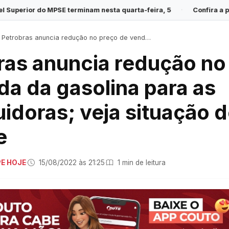
 terminam nesta quarta-feira, 5
·
Confira a previsão do tempo pa
Petrobras anuncia redução no preço de venda da gasolina para as distribuidoras; veja situação de Sergipe
ras anuncia redução no
da da gasolina para as
uidoras; veja situação 
e
PE HOJE
·
15/08/2022 às 21:25
·
1 min de leitura