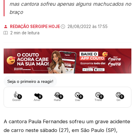
mas cantora sofreu apenas alguns machucados no
braço
REDAÇÃO SERGIPE HOJE
·
28/08/2022 às 17:55
·
2 min de leitura
Seja o primeiro a reagir!
👍
❤️
😂
😮
😢
😡
0
0
0
0
0
0
Gostei
Amei
Haha
Uau
Triste
Grr
A cantora Paula Fernandes sofreu um grave acidente
de carro neste sábado (27), em São Paulo (SP),