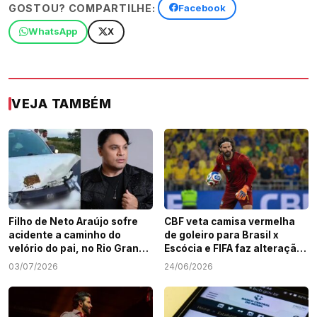
GOSTOU? COMPARTILHE:
Facebook
WhatsApp
X
VEJA TAMBÉM
Filho de Neto Araújo sofre
CBF veta camisa vermelha
acidente a caminho do
de goleiro para Brasil x
velório do pai, no Rio Grande
Escócia e FIFA faz alteração;
do Norte
Entenda
03/07/2026
24/06/2026