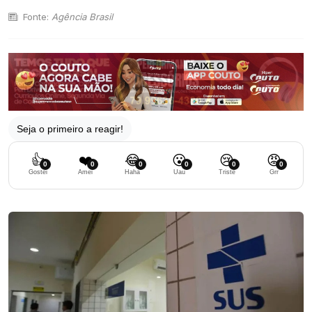
Fonte:
Agência Brasil
Seja o primeiro a reagir!
👍
❤️
😂
😮
😢
😡
0
0
0
0
0
0
Gostei
Amei
Haha
Uau
Triste
Grr