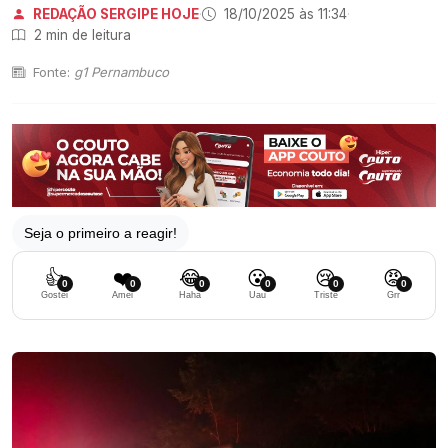
REDAÇÃO SERGIPE HOJE
·
18/10/2025 às 11:34
·
2 min de leitura
Fonte:
g1 Pernambuco
Seja o primeiro a reagir!
👍
❤️
😂
😮
😢
😡
0
0
0
0
0
0
Gostei
Amei
Haha
Uau
Triste
Grr