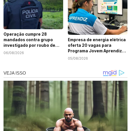
Operação cumpre 28
mandados contra grupo
Empresa de energia elétrica
investigado por roubo de
oferta 20 vagas para
cargas e tráfico de drogas
Programa Jovem Aprendiz
06/08/2026
em Sergipe
em Sergipe
05/08/2026