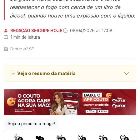
reabastecer o fogo com cerca de um litro de
álcool, quando houve uma explosão com o líquido.
REDAÇÃO SERGIPE HOJE
·
08/04/2026 às 17:08
·
1 min de leitura
Fonte:
g1 SE
Veja o resumo da matéria
Seja o primeiro a reagir!
👍
❤️
😂
😮
😢
😡
0
0
0
0
0
0