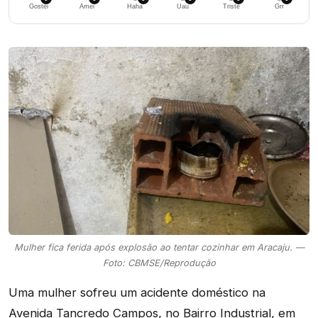
Gostei
Amei
Haha
Uau
Triste
Grr
Mulher fica ferida após explosão ao tentar cozinhar em Aracaju. —
Foto: CBMSE/Reprodução
Uma mulher sofreu um acidente doméstico na
Avenida Tancredo Campos, no Bairro Industrial, em