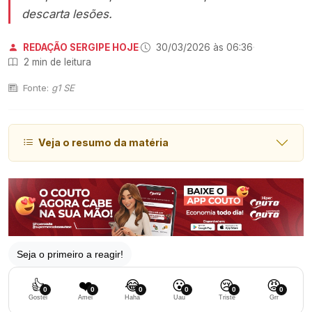
descarta lesões.
REDAÇÃO SERGIPE HOJE
·
30/03/2026 às 06:36
·
2 min de leitura
Fonte:
g1 SE
Veja o resumo da matéria
Seja o primeiro a reagir!
👍
❤️
😂
😮
😢
😡
0
0
0
0
0
0
Gostei
Amei
Haha
Uau
Triste
Grr