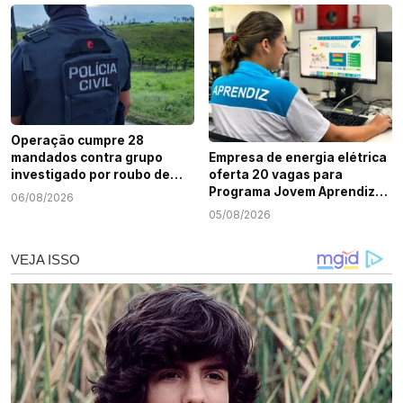
Operação cumpre 28
mandados contra grupo
Empresa de energia elétrica
investigado por roubo de
oferta 20 vagas para
cargas e tráfico de drogas
Programa Jovem Aprendiz
06/08/2026
em Sergipe
em Sergipe
05/08/2026