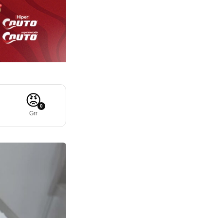
😡
0
Grr