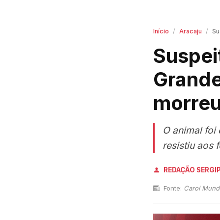
Início
Aracaju
Susp
Suspei
Grande
morre
O animal foi
resistiu aos
REDAÇÃO SERGI
Fonte:
Carol Mundi