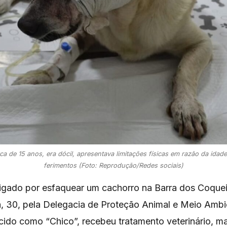
ca de 15 anos, era dócil, apresentava limitações físicas em razão da idade
ferimentos (Foto: Reprodução/Redes sociais)
gado por esfaquear um cachorro na Barra dos Coqueir
ra, 30, pela Delegacia de Proteção Animal e Meio Amb
ido como “Chico”, recebeu tratamento veterinário, ma