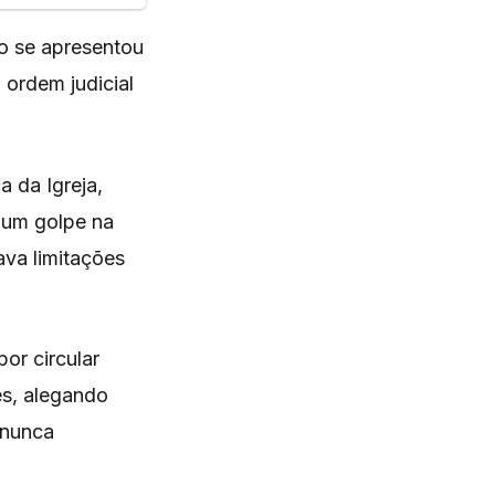
o se apresentou
 ordem judicial
 da Igreja,
 um golpe na
ava limitações
or circular
s, alegando
 nunca