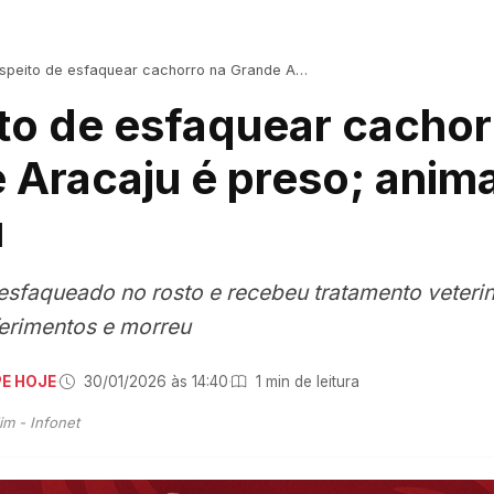
eito de esfaquear cachorro na Grande Aracaju é preso; animal morreu
to de esfaquear cachor
 Aracaju é preso; anima
u
 esfaqueado no rosto e recebeu tratamento veteri
 ferimentos e morreu
PE HOJE
·
30/01/2026 às 14:40
·
1 min de leitura
m - Infonet