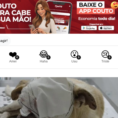
agir!
❤️
😂
😮
😢
0
0
0
0
Amei
Haha
Uau
Triste