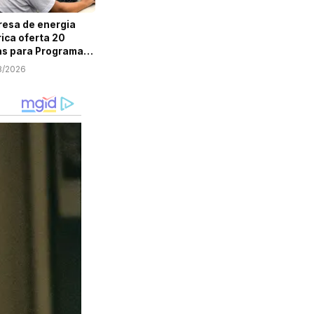
esa de energia
rica oferta 20
s para Programa
em Aprendiz em
8/2026
ipe