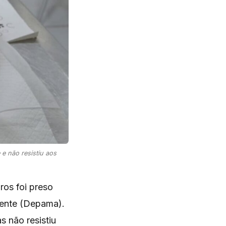
 e não resistiu aos
os foi preso
iente (Depama).
s não resistiu