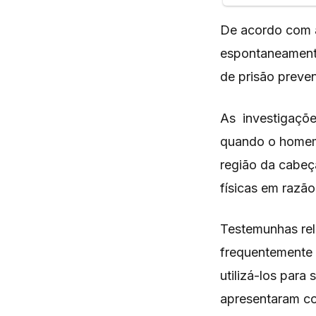
De acordo com a
espontaneamente 
de prisão preve
As investigaçõe
quando o homem,
região da cabeça
físicas em razão
Testemunhas rela
frequentemente 
utilizá-los para
apresentaram c