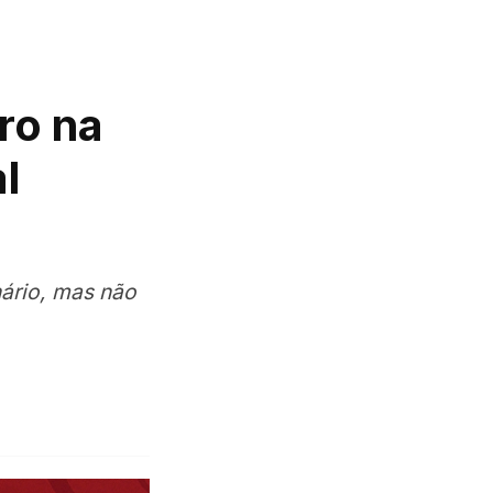
ro na
l
nário, mas não