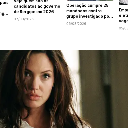
Veja quem são os
pais
Operação cumpre 28
candidatos ao governo
Empr
mandados contra
de Sergipe em 2026
ng
elét
grupo investigado por
07/08/2026
vaga
roubo de cargas e
06/08/2026
Jov
tráfico de drogas em
05/0
Serg
Sergipe