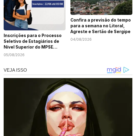
Confira a previsão do tempo
para a semana no Litoral,
Agreste e Sertão de Sergipe
Inscrições para o Processo
04/08/2026
Seletivo de Estagiários de
Nível Superior do MPSE
terminam nesta quarta-
05/08/2026
feira, 5