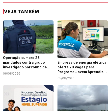
VEJA TAMBÉM
Operação cumpre 28
mandados contra grupo
Empresa de energia elétrica
investigado por roubo de
oferta 20 vagas para
cargas e tráfico de drogas
Programa Jovem Aprendiz
06/08/2026
em Sergipe
em Sergipe
05/08/2026