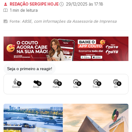
REDAÇÃO SERGIPE HOJE
·
29/12/2025 às 17:18
·
1 min de leitura
Fonte:
A8SE, com informações da Assessoria de Imprensa
Seja o primeiro a reagir!
👍
❤️
😂
😮
😢
😡
0
0
0
0
0
0
Gostei
Amei
Haha
Uau
Triste
Grr