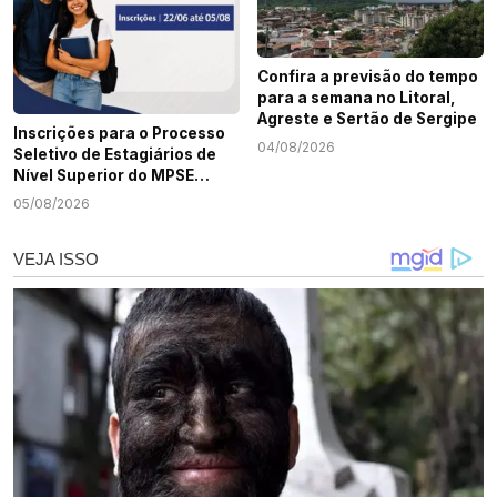
Confira a previsão do tempo
para a semana no Litoral,
Agreste e Sertão de Sergipe
Inscrições para o Processo
04/08/2026
Seletivo de Estagiários de
Nível Superior do MPSE
terminam nesta quarta-
05/08/2026
feira, 5