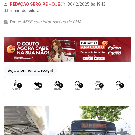
REDAÇÃO SERGIPE HOJE
·
30/12/2025 às 19:13
·
5 min de leitura
Fonte:
A8SE com informações da PMA
Seja o primeiro a reagir!
👍
❤️
😂
😮
😢
😡
0
0
0
0
0
0
Gostei
Amei
Haha
Uau
Triste
Grr