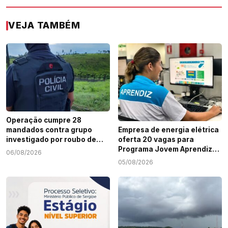
VEJA TAMBÉM
Operação cumpre 28
mandados contra grupo
Empresa de energia elétrica
investigado por roubo de
oferta 20 vagas para
cargas e tráfico de drogas
Programa Jovem Aprendiz
06/08/2026
em Sergipe
em Sergipe
05/08/2026